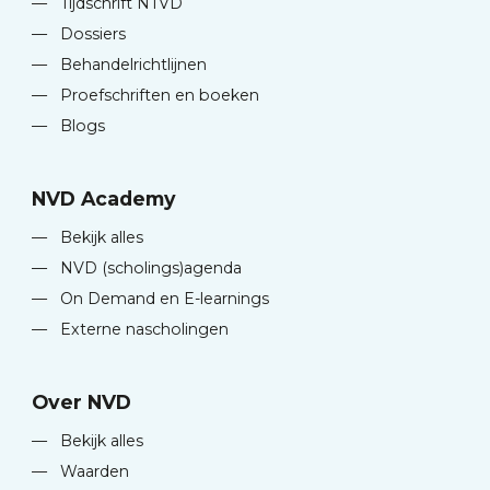
—
Tijdschrift NTVD
—
Dossiers
—
Behandelrichtlijnen
—
Proefschriften en boeken
—
Blogs
NVD Academy
—
Bekijk alles
—
NVD (scholings)agenda
—
On Demand en E-learnings
—
Externe nascholingen
Over NVD
—
Bekijk alles
—
Waarden