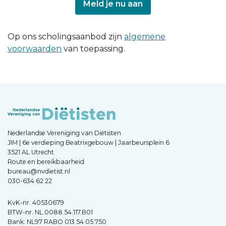
Meld je nu aan
Op ons scholingsaanbod zijn
algemene
voorwaarden
van toepassing.
Nederlandse Vereniging van Diëtisten
JIM | 6e verdieping Beatrixgebouw | Jaarbeursplein 6
3521 AL Utrecht
Route en bereikbaarheid
bureau@nvdietist.nl
030-634 62 22
KvK-nr. 40530679
BTW-nr. NL.0088.54.117.B01
Bank: NL97 RABO 013 54 05 750