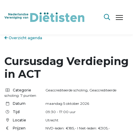
Overzicht agenda
Cursusdag Verdieping
in ACT
Categorie
Geaccrediteerde scholing
,
Geaccrediteerde
scholing: 7 punten
Datum
maandag 5 oktober 2026
Tijd
09:30
- 17:00
uur
Locatie
Utrecht
Prijzen
NVD-leden: €185,- l Niet-leden: €305,-