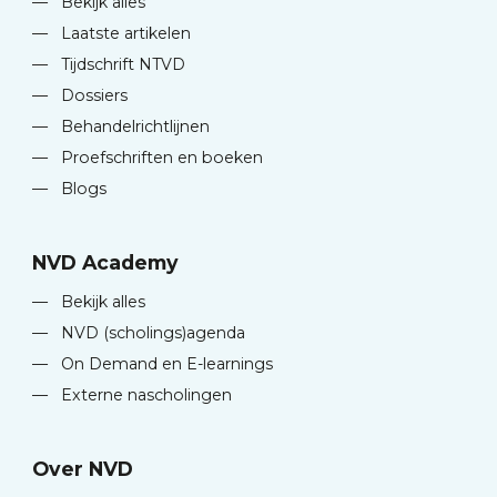
—
Bekijk alles
—
Laatste artikelen
—
Tijdschrift NTVD
—
Dossiers
—
Behandelrichtlijnen
—
Proefschriften en boeken
—
Blogs
NVD Academy
—
Bekijk alles
—
NVD (scholings)agenda
—
On Demand en E-learnings
—
Externe nascholingen
Over NVD