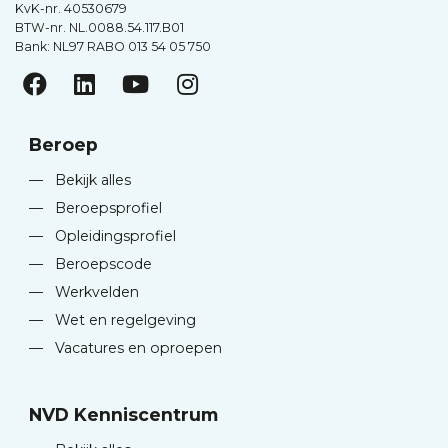
KvK-nr. 40530679
BTW-nr. NL.0088.54.117.B01
Bank: NL97 RABO 013 54 05 750
Beroep
—
Bekijk alles
—
Beroepsprofiel
—
Opleidingsprofiel
—
Beroepscode
—
Werkvelden
—
Wet en regelgeving
—
Vacatures en oproepen
NVD Kenniscentrum