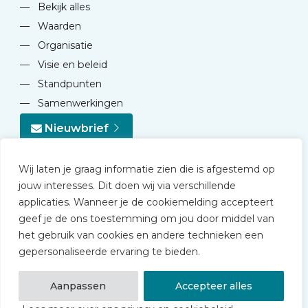
—
Bekijk alles
—
Waarden
—
Organisatie
—
Visie en beleid
—
Standpunten
—
Samenwerkingen
Nieuwbrief
Wij laten je graag informatie zien die is afgestemd op
jouw interesses. Dit doen wij via verschillende
applicaties. Wanneer je de cookiemelding accepteert
geef je de ons toestemming om jou door middel van
© 2026 NVD
het gebruik van cookies en andere technieken een
Privacy statement
gepersonaliseerde ervaring te bieden.
Disclaimer
Algemene voorwaarden NVD Academy
Aanpassen
Accepteer alles