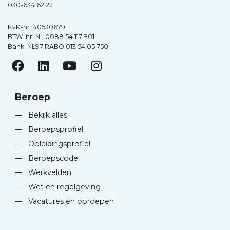
030-634 62 22
KvK-nr. 40530679
BTW-nr. NL.0088.54.117.B01
Bank: NL97 RABO 013 54 05 750
Beroep
—
Bekijk alles
—
Beroepsprofiel
—
Opleidingsprofiel
—
Beroepscode
—
Werkvelden
—
Wet en regelgeving
—
Vacatures en oproepen