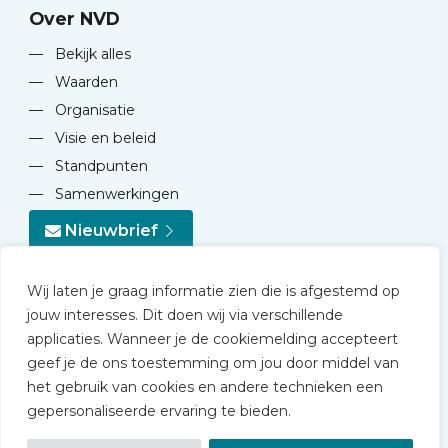
Over NVD
—
Bekijk alles
—
Waarden
—
Organisatie
—
Visie en beleid
—
Standpunten
—
Samenwerkingen
Nieuwbrief
Wij laten je graag informatie zien die is afgestemd op
jouw interesses. Dit doen wij via verschillende
applicaties. Wanneer je de cookiemelding accepteert
geef je de ons toestemming om jou door middel van
© 2026 NVD
het gebruik van cookies en andere technieken een
Privacy statement
gepersonaliseerde ervaring te bieden.
Disclaimer
Algemene voorwaarden NVD Academy