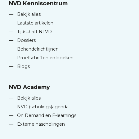
NVD Kenniscentrum
—
Bekijk alles
—
Laatste artikelen
—
Tijdschrift NTVD
—
Dossiers
—
Behandelrichtlijnen
—
Proefschriften en boeken
—
Blogs
NVD Academy
—
Bekijk alles
—
NVD (scholings)agenda
—
On Demand en E-learnings
—
Externe nascholingen