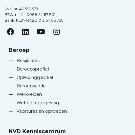
KvK-nr. 40530679
BTW-nr. NL.0088.54.117.B01
Bank: NL97 RABO 013 54 05 750
Beroep
—
Bekijk alles
—
Beroepsprofiel
—
Opleidingsprofiel
—
Beroepscode
—
Werkvelden
—
Wet en regelgeving
—
Vacatures en oproepen
NVD Kenniscentrum