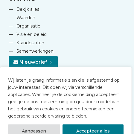
—
Bekijk alles
—
Waarden
—
Organisatie
—
Visie en beleid
—
Standpunten
—
Samenwerkingen
Nieuwbrief
Wij laten je graag informatie zien die is afgestemd op
jouw interesses. Dit doen wij via verschillende
applicaties. Wanneer je de cookiemelding accepteert
geef je de ons toestemming om jou door middel van
© 2026 NVD
het gebruik van cookies en andere technieken een
Privacy statement
gepersonaliseerde ervaring te bieden.
Disclaimer
Algemene voorwaarden NVD Academy
Aanpassen
Accepteer alles