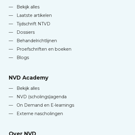
—
Bekijk alles
—
Laatste artikelen
—
Tijdschrift NTVD
—
Dossiers
—
Behandelrichtlijnen
—
Proefschriften en boeken
—
Blogs
NVD Academy
—
Bekijk alles
—
NVD (scholings)agenda
—
On Demand en E-learnings
—
Externe nascholingen
Over NVD