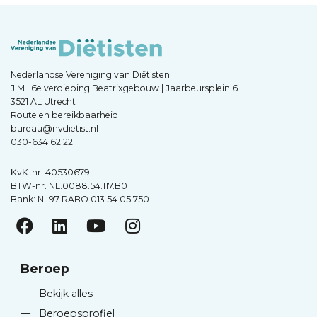
Nederlandse Vereniging van Diëtisten
JIM | 6e verdieping Beatrixgebouw | Jaarbeursplein 6
3521 AL Utrecht
Route en bereikbaarheid
bureau@nvdietist.nl
030-634 62 22
KvK-nr. 40530679
BTW-nr. NL.0088.54.117.B01
Bank: NL97 RABO 013 54 05 750
Beroep
—
Bekijk alles
—
Beroepsprofiel