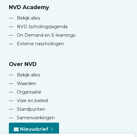
NVD Academy
—
Bekijk alles
—
NVD (scholings)agenda
—
On Demand en E-learnings
—
Externe nascholingen
Over NVD
—
Bekijk alles
—
Waarden
—
Organisatie
—
Visie en beleid
—
Standpunten
—
Samenwerkingen
Nieuwbrief