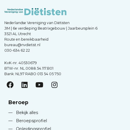
Nederlandse Vereniging van Diëtisten
JIM | 6e verdieping Beatrixgebouw | Jaarbeursplein 6
3521 AL Utrecht
Route en bereikbaarheid
bureau@nvdietist.nl
030-634 62 22
KvK-nr. 40530679
BTW-nr. NL.0088.54.117.B01
Bank: NL97 RABO 013 54 05 750
Beroep
—
Bekijk alles
—
Beroepsprofiel
—
Opleidingsprofiel