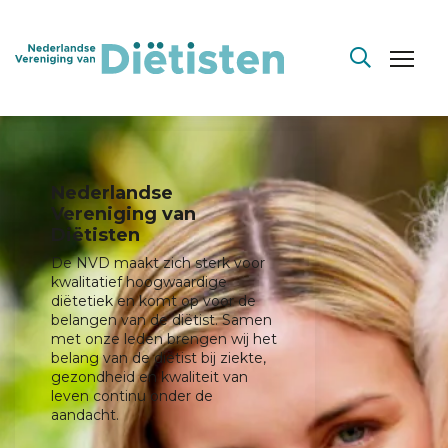
Nederlandse
Vereniging van
Diëtisten
De NVD maakt zich sterk voor
kwalitatief hoogwaardige
diëtetiek en komt op voor de
belangen van de diëtist. Samen
met onze leden brengen wij het
belang van de diëtist bij ziekte,
gezondheid en kwaliteit van
leven continu onder de
aandacht.