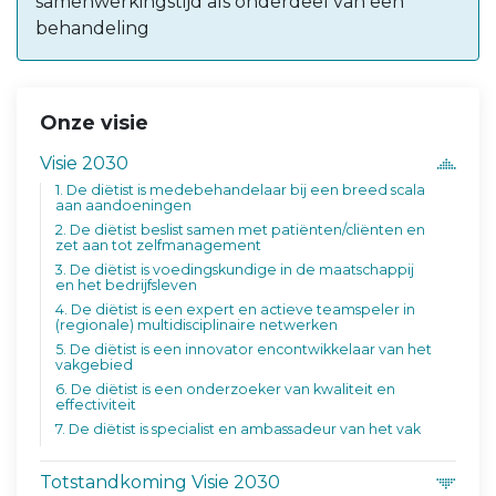
samenwerkingstijd als onderdeel van een
behandeling
Onze visie
Visie 2030
1. De diëtist is medebehandelaar bij een breed scala
aan aandoeningen
2. De diëtist beslist samen met patiënten/cliënten en
zet aan tot zelfmanagement
3. De diëtist is voedingskundige in de maatschappij
en het bedrijfsleven
4. De diëtist is een expert en actieve teamspeler in
(regionale) multidisciplinaire netwerken
5. De diëtist is een innovator encontwikkelaar van het
vakgebied
6. De diëtist is een onderzoeker van kwaliteit en
effectiviteit
7. De diëtist is specialist en ambassadeur van het vak
Totstandkoming Visie 2030