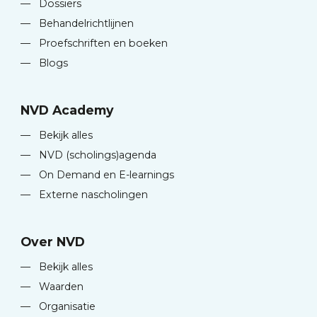
—
Dossiers
—
Behandelrichtlijnen
—
Proefschriften en boeken
—
Blogs
NVD Academy
—
Bekijk alles
—
NVD (scholings)agenda
—
On Demand en E-learnings
—
Externe nascholingen
Over NVD
—
Bekijk alles
—
Waarden
—
Organisatie