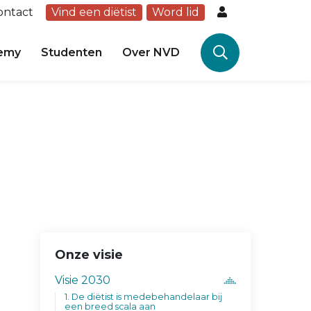
ontact
Vind een diëtist
Word lid
emy
Studenten
Over NVD
Onze visie
Visie 2030
1. De diëtist is medebehandelaar bij
een breed scala aan