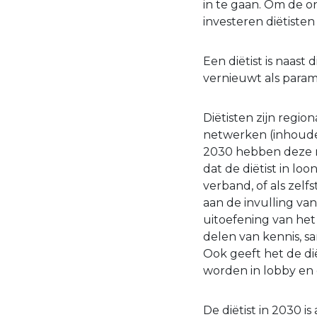
in te gaan. Om de o
investeren diëtisten 
Een diëtist is naast
vernieuwt als paramed
Diëtisten zijn regio
netwerken (inhoude
2030 hebben deze n
dat de diëtist in loo
verband, of als zel
aan de invulling van
uitoefening van het
delen van kennis, 
Ook geeft het de di
worden in lobby en
De diëtist in 2030 i