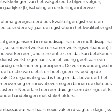
ntwikkelingen van het vakgebied te blijven volgen,
in jaarlijkse (bij)scholing en onderlinge intervisie.
 diploma-geregistreerd ook kwaliteitgeregistreerd en
icus iedere vijf jaar de registratie in het kwaliteitsregis
naal georganiseerd in monodisciplinaire en multidisciplina
lijke kennisnetwerken en samenwerkingsverbanden). 
etwerken een juridische entiteit en dat kan betekene
ndienst werkt, eigenaar is van of leiding geeft aan een
fstandig ondernemer participeert. De vorm is ondergeschi
 de functie van diëtist en heeft geen invloed op de
 vak. De organisatiegraad is hoog en dat bevordert het
samenwerking en innovatievermogen binnen de diëtetiek
ëtisten in Nederland een eenduidige stem die ingezet k
 onderhandelingen met stakeholders.
s ambassadeur van haar mooie vak en draagt dit dagelijks