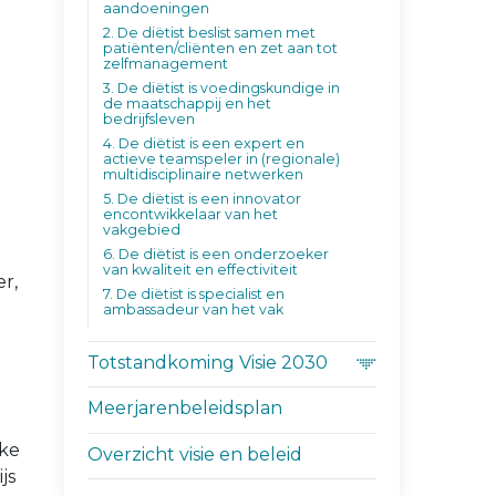
aandoeningen
2. De diëtist beslist samen met
patiënten/cliënten en zet aan tot
zelfmanagement
3. De diëtist is voedingskundige in
de maatschappij en het
bedrijfsleven
4. De diëtist is een expert en
actieve teamspeler in (regionale)
multidisciplinaire netwerken
5. De diëtist is een innovator
encontwikkelaar van het
vakgebied
6. De diëtist is een onderzoeker
van kwaliteit en effectiviteit
r,
7. De diëtist is specialist en
ambassadeur van het vak
Totstandkoming Visie 2030
Meerjarenbeleidsplan
eke
Overzicht visie en beleid
js