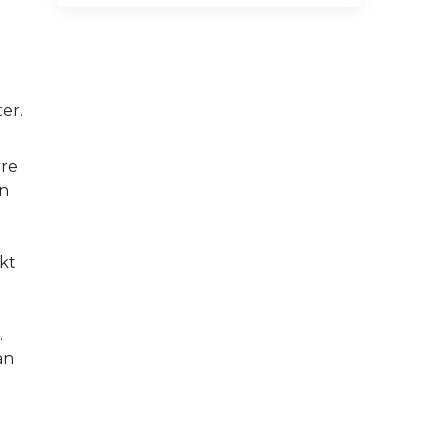
ter.
ire
In
n
kt
.
an