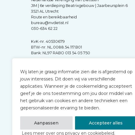
JIM | 6e verdieping Beatrixgebouw | Jaarbeursplein 6
3521 AL Utrecht
Route en bereikbaarheid
bureau@nvdietist.nl
030-634 62 22
KvK-nr. 40530679
BTW-nr. NL.0088.54.117.B01
Bank: NL97 RABO 013 54 05 750
Wij laten je graag informatie zien die is afgestemd op
jouw interesses. Dit doen wij via verschillende
applicaties. Wanneer je de cookiemelding accepteert
geef je de ons toestemming om jou door middel van
het gebruik van cookies en andere technieken een
gepersonaliseerde ervaring te bieden.
Aanpassen
Accepteer alles
Lees meer over ons privacy en cookiebeleid.