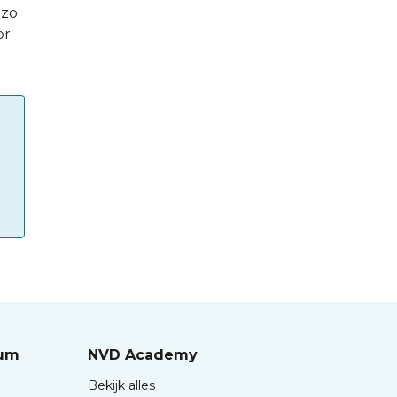
 zo
or
rum
NVD Academy
Bekijk alles