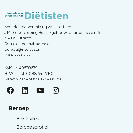
Nederlandse Vereniging van Diëtisten
JIM | 6e verdieping Beatrixgebouw | Jaarbeursplein 6
3521 AL Utrecht
Route en bereikbaarheid
bureau@nvdietist.nl
030-634 62 22
KvK-nr. 40530679
BTW-nr. NL.0088.54.117.B01
Bank: NL97 RABO 013 54 05 750
Beroep
—
Bekijk alles
—
Beroepsprofiel