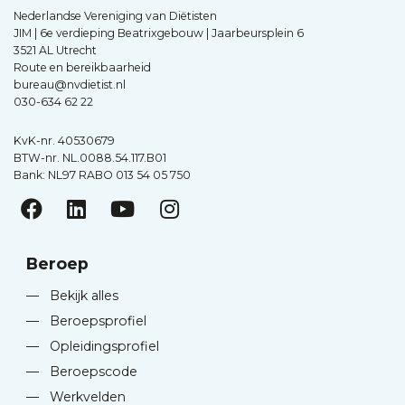
Nederlandse Vereniging van Diëtisten
JIM | 6e verdieping Beatrixgebouw | Jaarbeursplein 6
3521 AL Utrecht
Route en bereikbaarheid
bureau@nvdietist.nl
030-634 62 22
KvK-nr. 40530679
BTW-nr. NL.0088.54.117.B01
Bank: NL97 RABO 013 54 05 750
Beroep
—
Bekijk alles
—
Beroepsprofiel
—
Opleidingsprofiel
—
Beroepscode
—
Werkvelden