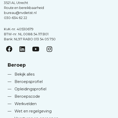
3521 AL Utrecht
Route en bereikbaarheid
bureau@nvdietist.nl
030-634 62 22
KvK-nr. 40530679
BTW-nr. NL.0088.54.117.B01
Bank: NL97 RABO 013 54 05 750
Beroep
—
Bekijk alles
—
Beroepsprofiel
—
Opleidingsprofiel
—
Beroepscode
—
Werkvelden
—
Wet en regelgeving