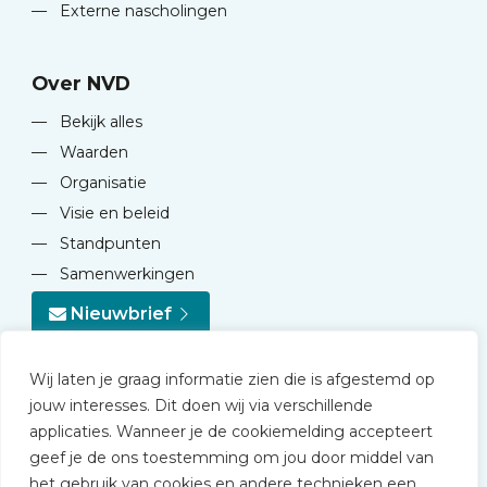
—
Externe nascholingen
Over NVD
—
Bekijk alles
—
Waarden
—
Organisatie
—
Visie en beleid
—
Standpunten
—
Samenwerkingen
Nieuwbrief
Wij laten je graag informatie zien die is afgestemd op
jouw interesses. Dit doen wij via verschillende
applicaties. Wanneer je de cookiemelding accepteert
geef je de ons toestemming om jou door middel van
© 2026 NVD
het gebruik van cookies en andere technieken een