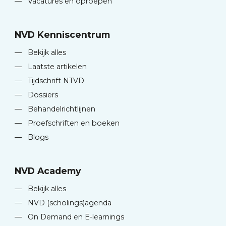
—
Vacatures en oproepen
NVD Kenniscentrum
—
Bekijk alles
—
Laatste artikelen
—
Tijdschrift NTVD
—
Dossiers
—
Behandelrichtlijnen
—
Proefschriften en boeken
—
Blogs
NVD Academy
—
Bekijk alles
—
NVD (scholings)agenda
—
On Demand en E-learnings