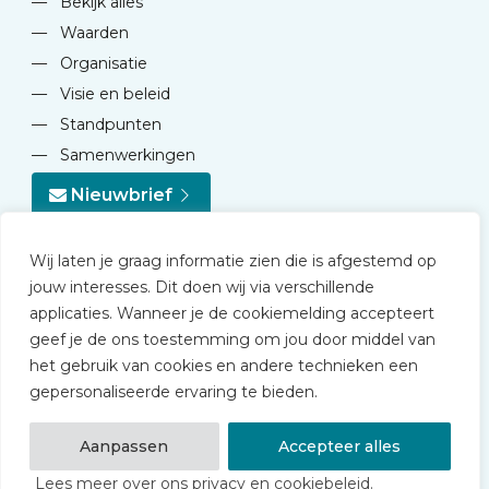
—
Bekijk alles
—
Waarden
—
Organisatie
—
Visie en beleid
—
Standpunten
—
Samenwerkingen
Nieuwbrief
Wij laten je graag informatie zien die is afgestemd op
jouw interesses. Dit doen wij via verschillende
applicaties. Wanneer je de cookiemelding accepteert
geef je de ons toestemming om jou door middel van
© 2026 NVD
het gebruik van cookies en andere technieken een
Privacy statement
gepersonaliseerde ervaring te bieden.
Disclaimer
Algemene voorwaarden NVD Academy
Aanpassen
Accepteer alles
Lees meer over ons privacy en cookiebeleid.