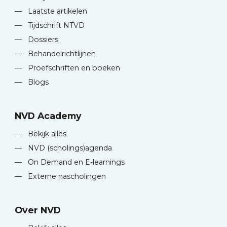
—
Laatste artikelen
—
Tijdschrift NTVD
—
Dossiers
—
Behandelrichtlijnen
—
Proefschriften en boeken
—
Blogs
NVD Academy
—
Bekijk alles
—
NVD (scholings)agenda
—
On Demand en E-learnings
—
Externe nascholingen
Over NVD