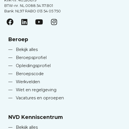
KvK-nr. 40530679
BTW-nr. NL.0088.54.117.B01
Bank: NL97 RABO 013 54 05 750
Beroep
—
Bekijk alles
—
Beroepsprofiel
—
Opleidingsprofiel
—
Beroepscode
—
Werkvelden
—
Wet en regelgeving
—
Vacatures en oproepen
NVD Kenniscentrum
—
Bekijk alles