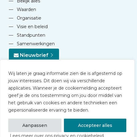
—
Bekijk alles
—
Waarden
—
Organisatie
—
Visie en beleid
—
Standpunten
—
Samenwerkingen
Nieuwbrief
Wij laten je graag informatie zien die is afgestemd op
jouw interesses. Dit doen wij via verschillende
applicaties. Wanneer je de cookiemelding accepteert
geef je de ons toestemming om jou door middel van
© 2026 NVD
het gebruik van cookies en andere technieken een
Privacy statement
gepersonaliseerde ervaring te bieden.
Disclaimer
Algemene voorwaarden NVD Academy
Aanpassen
Accepteer alles
Lees meer over ons privacy en cookiebeleid.