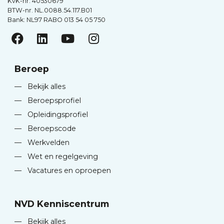
KvK-nr. 40530679
BTW-nr. NL.0088.54.117.B01
Bank: NL97 RABO 013 54 05 750
Beroep
—
Bekijk alles
—
Beroepsprofiel
—
Opleidingsprofiel
—
Beroepscode
—
Werkvelden
—
Wet en regelgeving
—
Vacatures en oproepen
NVD Kenniscentrum
—
Bekijk alles