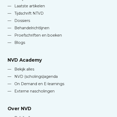
—
Laatste artikelen
—
Tijdschrift NTVD
—
Dossiers
—
Behandelrichtlijnen
—
Proefschriften en boeken
—
Blogs
NVD Academy
—
Bekijk alles
—
NVD (scholings)agenda
—
On Demand en E-learnings
—
Externe nascholingen
Over NVD