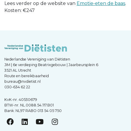
Lees verder op de website van
Emotie-eten de baas
.
Kosten: €247
Nederlandse Vereniging van Diëtisten
JIM | 6e verdieping Beatrixgebouw | Jaarbeursplein 6
3521 AL Utrecht
Route en bereikbaarheid
bureau@nvdietist.nl
030-634 62 22
KvK-nr. 40530679
BTW-nr. NL.0088.54.117.B01
Bank: NL97 RABO 013 54 05 750