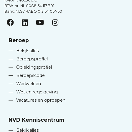
KvK-nr. 40530679
BTW-nr. NL.0088.54.117.B01
Bank: NL97 RABO 013 54 05 750
Beroep
—
Bekijk alles
—
Beroepsprofiel
—
Opleidingsprofiel
—
Beroepscode
—
Werkvelden
—
Wet en regelgeving
—
Vacatures en oproepen
NVD Kenniscentrum
—
Bekijk alles