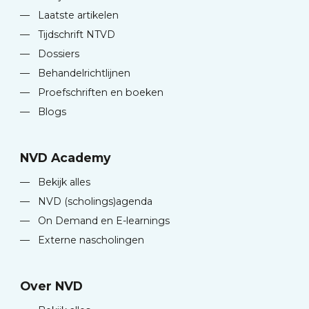
—
Laatste artikelen
—
Tijdschrift NTVD
—
Dossiers
—
Behandelrichtlijnen
—
Proefschriften en boeken
—
Blogs
NVD Academy
—
Bekijk alles
—
NVD (scholings)agenda
—
On Demand en E-learnings
—
Externe nascholingen
Over NVD