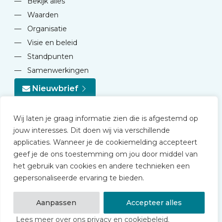
—
Bekijk alles
—
Waarden
—
Organisatie
—
Visie en beleid
—
Standpunten
—
Samenwerkingen
Nieuwbrief
Wij laten je graag informatie zien die is afgestemd op
jouw interesses. Dit doen wij via verschillende
applicaties. Wanneer je de cookiemelding accepteert
geef je de ons toestemming om jou door middel van
© 2026 NVD
het gebruik van cookies en andere technieken een
Privacy statement
gepersonaliseerde ervaring te bieden.
Disclaimer
Algemene voorwaarden NVD Academy
Aanpassen
Accepteer alles
Lees meer over ons privacy en cookiebeleid.