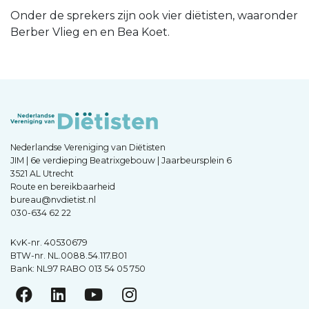
Onder de sprekers zijn ook vier diëtisten, waaronder
Berber Vlieg en en Bea Koet.
Nederlandse Vereniging van Diëtisten
JIM | 6e verdieping Beatrixgebouw | Jaarbeursplein 6
3521 AL Utrecht
Route en bereikbaarheid
bureau@nvdietist.nl
030-634 62 22
KvK-nr. 40530679
BTW-nr. NL.0088.54.117.B01
Bank: NL97 RABO 013 54 05 750