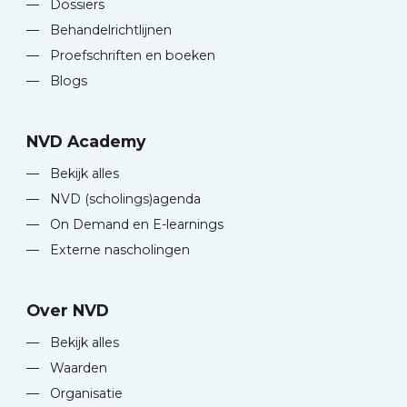
—
Dossiers
—
Behandelrichtlijnen
—
Proefschriften en boeken
—
Blogs
NVD Academy
—
Bekijk alles
—
NVD (scholings)agenda
—
On Demand en E-learnings
—
Externe nascholingen
Over NVD
—
Bekijk alles
—
Waarden
—
Organisatie