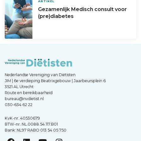
ARTIKEL
Gezamenlijk Medisch consult voor
(pre)diabetes
Nederlandse Vereniging van Diëtisten
JIM | 6e verdieping Beatrixgebouw | Jaarbeursplein 6
3521 AL Utrecht
Route en bereikbaarheid
bureau@nvdietist.nl
030-634 62 22
KvK-nr. 40530679
BTW-nr. NL.0088.54.117.B01
Bank: NL97 RABO 013 54 05 750