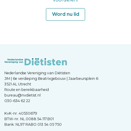
Word nu lid
Nederlandse Vereniging van Diëtisten
JIM | 6e verdieping Beatrixgebouw | Jaarbeursplein 6
3521 AL Utrecht
Route en bereikbaarheid
bureau@nvdietist.nl
030-634 62 22
KvK-nr. 40530679
BTW-nr. NL.0088.54.117.B01
Bank: NL97 RABO 013 54 05 750