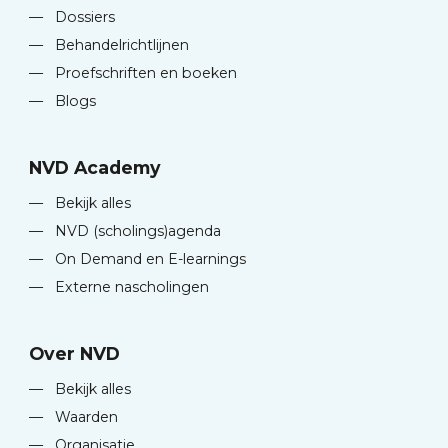
—
Dossiers
—
Behandelrichtlijnen
—
Proefschriften en boeken
—
Blogs
NVD Academy
—
Bekijk alles
—
NVD (scholings)agenda
—
On Demand en E-learnings
—
Externe nascholingen
Over NVD
—
Bekijk alles
—
Waarden
—
Organisatie