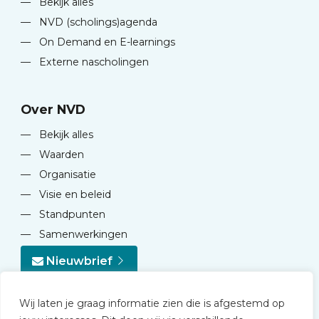
—
Bekijk alles
—
NVD (scholings)agenda
—
On Demand en E-learnings
—
Externe nascholingen
Over NVD
—
Bekijk alles
—
Waarden
—
Organisatie
—
Visie en beleid
—
Standpunten
—
Samenwerkingen
Nieuwbrief
Wij laten je graag informatie zien die is afgestemd op