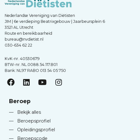
Nederlandse Vereniging van Diëtisten
JIM | 6e verdieping Beatrixgebouw | Jaarbeursplein 6
3521 AL Utrecht
Route en bereikbaarheid
bureau@nvdietist.nl
030-634 62 22
KvK-nr. 40530679
BTW-nr. NL.0088.54.117.B01
Bank: NL97 RABO 013 54 05 750
Beroep
—
Bekijk alles
—
Beroepsprofiel
—
Opleidingsprofiel
—
Beroepscode