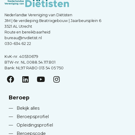
Nederlandse Vereniging van Diëtisten
JIM | 6e verdieping Beatrixgebouw | Jaarbeursplein 6
3521 AL Utrecht
Route en bereikbaarheid
bureau@nvdietist.nl
030-634 62 22
KvK-nr. 40530679
BTW-nr. NL.0088.54.117.B01
Bank: NL97 RABO 013 54 05 750
Beroep
—
Bekijk alles
—
Beroepsprofiel
—
Opleidingsprofiel
—
Beroepscode