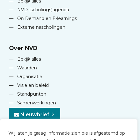
—
Bekijk alles
—
NVD (scholings)agenda
—
On Demand en E-learnings
—
Externe nascholingen
Over NVD
—
Bekijk alles
—
Waarden
—
Organisatie
—
Visie en beleid
—
Standpunten
—
Samenwerkingen
Nieuwbrief
Wij laten je graag informatie zien die is afgestemd op