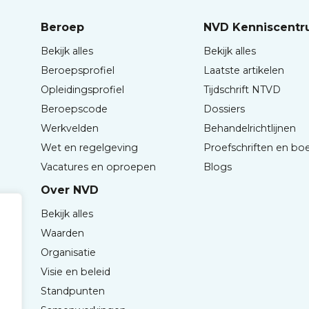
Beroep
NVD Kenniscent
Bekijk alles
Bekijk alles
Beroepsprofiel
Laatste artikelen
Opleidingsprofiel
Tijdschrift NTVD
Beroepscode
Dossiers
Werkvelden
Behandelrichtlijnen
Wet en regelgeving
Proefschriften en bo
Vacatures en oproepen
Blogs
Over NVD
Bekijk alles
Waarden
Organisatie
Visie en beleid
Standpunten