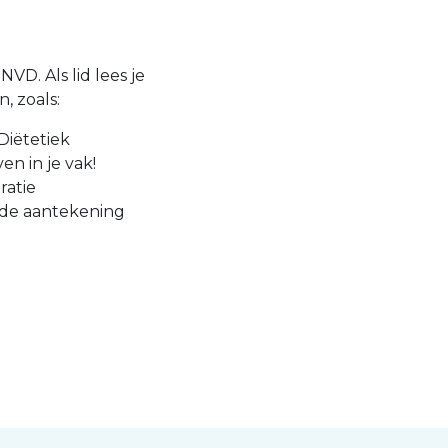
VD. Als lid lees je
, zoals:
Diëtetiek
en in je vak!
ratie
 de aantekening