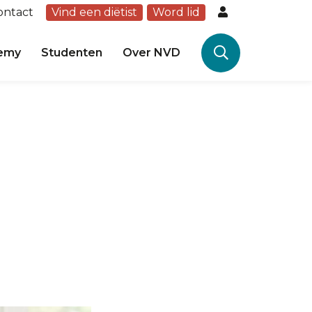
ontact
Vind een diëtist
Word lid
emy
Studenten
Over NVD