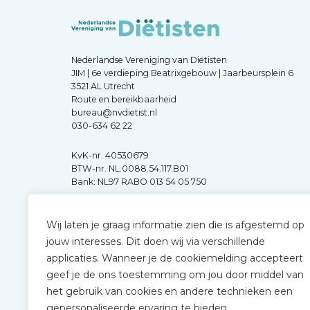
Nederlandse Vereniging van Diëtisten
JIM | 6e verdieping Beatrixgebouw | Jaarbeursplein 6
3521 AL Utrecht
Route en bereikbaarheid
bureau@nvdietist.nl
030-634 62 22
KvK-nr. 40530679
BTW-nr. NL.0088.54.117.B01
Bank: NL97 RABO 013 54 05 750
Wij laten je graag informatie zien die is afgestemd op
jouw interesses. Dit doen wij via verschillende
applicaties. Wanneer je de cookiemelding accepteert
geef je de ons toestemming om jou door middel van
het gebruik van cookies en andere technieken een
gepersonaliseerde ervaring te bieden.