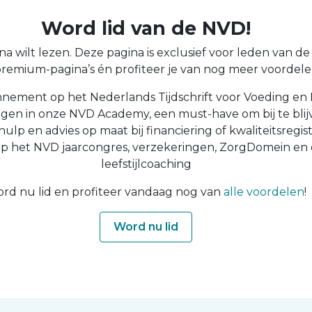
Word lid van de NVD!
a wilt lezen. Deze pagina is exclusief voor leden van de N
 premium-pagina’s én profiteer je van nog meer voordelen
nnement op het Nederlands Tijdschrift voor Voeding en 
ingen in onze NVD Academy, een must-have om bij te blijv
 hulp en advies op maat bij financiering of kwaliteitsregist
op het NVD jaarcongres, verzekeringen, ZorgDomein en
leefstijlcoaching
rd nu lid en profiteer vandaag nog van
alle voordelen
!
Word nu lid