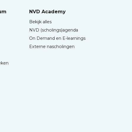
rum
NVD Academy
Bekijk alles
NVD (scholings)agenda
On Demand en E-learnings
Externe nascholingen
eken