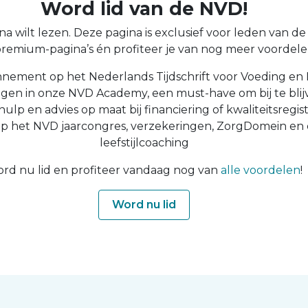
Word lid van de NVD!
a wilt lezen. Deze pagina is exclusief voor leden van de N
 premium-pagina’s én profiteer je van nog meer voordelen
nnement op het Nederlands Tijdschrift voor Voeding en 
ingen in onze NVD Academy, een must-have om bij te blijv
 hulp en advies op maat bij financiering of kwaliteitsregist
op het NVD jaarcongres, verzekeringen, ZorgDomein en
leefstijlcoaching
rd nu lid en profiteer vandaag nog van
alle voordelen
!
Word nu lid