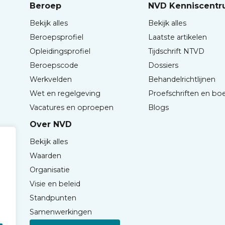
Beroep
NVD Kenniscent
Bekijk alles
Bekijk alles
Beroepsprofiel
Laatste artikelen
Opleidingsprofiel
Tijdschrift NTVD
Beroepscode
Dossiers
Werkvelden
Behandelrichtlijnen
Wet en regelgeving
Proefschriften en bo
Vacatures en oproepen
Blogs
Over NVD
Bekijk alles
Waarden
Organisatie
Visie en beleid
Standpunten
Samenwerkingen