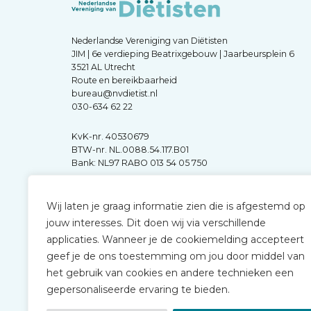
Nederlandse Vereniging van Diëtisten
JIM | 6e verdieping Beatrixgebouw | Jaarbeursplein 6
3521 AL Utrecht
Route en bereikbaarheid
bureau@nvdietist.nl
030-634 62 22
KvK-nr. 40530679
BTW-nr. NL.0088.54.117.B01
Bank: NL97 RABO 013 54 05 750
Wij laten je graag informatie zien die is afgestemd op
jouw interesses. Dit doen wij via verschillende
applicaties. Wanneer je de cookiemelding accepteert
geef je de ons toestemming om jou door middel van
het gebruik van cookies en andere technieken een
gepersonaliseerde ervaring te bieden.