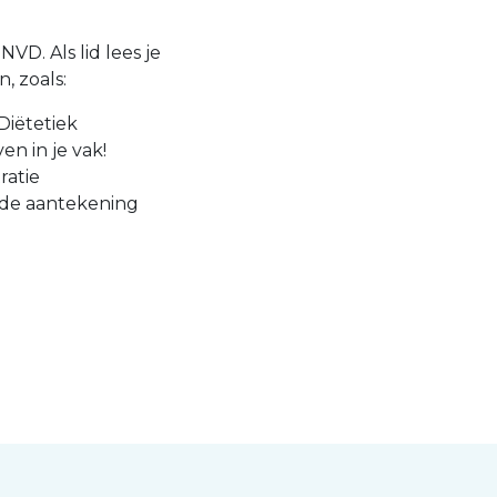
VD. Als lid lees je
, zoals:
Diëtetiek
en in je vak!
ratie
 de aantekening