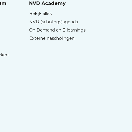
rum
NVD Academy
Bekijk alles
NVD (scholings)agenda
On Demand en E-learnings
Externe nascholingen
eken