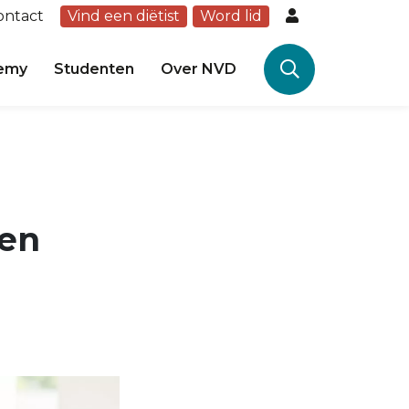
ontact
Vind een diëtist
Word lid
emy
Studenten
Over NVD
 en