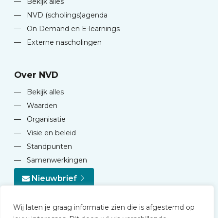
—
Bekijk alles
—
NVD (scholings)agenda
—
On Demand en E-learnings
—
Externe nascholingen
Over NVD
—
Bekijk alles
—
Waarden
—
Organisatie
—
Visie en beleid
—
Standpunten
—
Samenwerkingen
Nieuwbrief
Wij laten je graag informatie zien die is afgestemd op