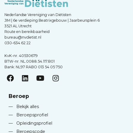
Nederlandse Vereniging van Diëtisten
JIM | 6e verdieping Beatrixgebouw | Jaarbeursplein 6
3521 AL Utrecht
Route en bereikbaarheid
bureau@nvdietist.nl
030-634 62 22
KvK-nr. 40530679
BTW-nr. NL.0088.54.117.B01
Bank: NL97 RABO 013 54 05 750
Beroep
—
Bekijk alles
—
Beroepsprofiel
—
Opleidingsprofiel
—
Beroepscode