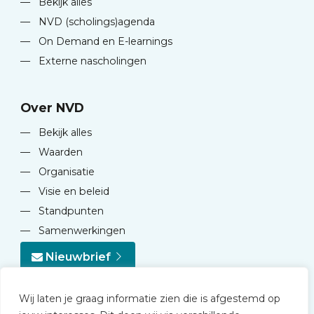
—
Bekijk alles
—
NVD (scholings)agenda
—
On Demand en E-learnings
—
Externe nascholingen
Over NVD
—
Bekijk alles
—
Waarden
—
Organisatie
—
Visie en beleid
—
Standpunten
—
Samenwerkingen
Nieuwbrief
Wij laten je graag informatie zien die is afgestemd op