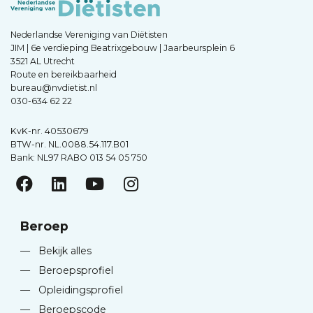
Nederlandse Vereniging van Diëtisten
JIM | 6e verdieping Beatrixgebouw | Jaarbeursplein 6
3521 AL Utrecht
Route en bereikbaarheid
bureau@nvdietist.nl
030-634 62 22
KvK-nr. 40530679
BTW-nr. NL.0088.54.117.B01
Bank: NL97 RABO 013 54 05 750
Beroep
—
Bekijk alles
—
Beroepsprofiel
—
Opleidingsprofiel
—
Beroepscode