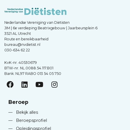
Nederlandse Vereniging van Diëtisten
JIM | 6e verdieping Beatrixgebouw | Jaarbeursplein 6
3521 AL Utrecht
Route en bereikbaarheid
bureau@nvdietist.nl
030-634 62 22
KvK-nr. 40530679
BTW-nr. NL.0088.54.117.B01
Bank: NL97 RABO 013 54 05 750
Beroep
—
Bekijk alles
—
Beroepsprofiel
—
Opleidingsprofiel