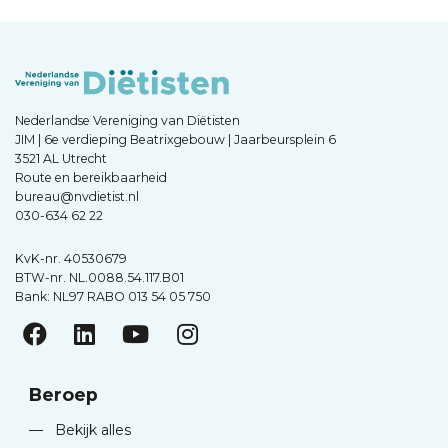
Nederlandse Vereniging van Diëtisten
JIM | 6e verdieping Beatrixgebouw | Jaarbeursplein 6
3521 AL Utrecht
Route en bereikbaarheid
bureau@nvdietist.nl
030-634 62 22
KvK-nr. 40530679
BTW-nr. NL.0088.54.117.B01
Bank: NL97 RABO 013 54 05 750
Beroep
—
Bekijk alles