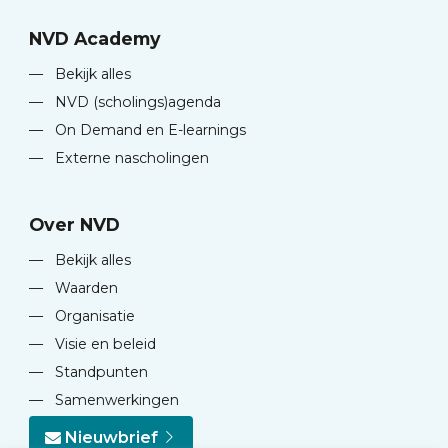
NVD Academy
—
Bekijk alles
—
NVD (scholings)agenda
—
On Demand en E-learnings
—
Externe nascholingen
Over NVD
—
Bekijk alles
—
Waarden
—
Organisatie
—
Visie en beleid
—
Standpunten
—
Samenwerkingen
Nieuwbrief