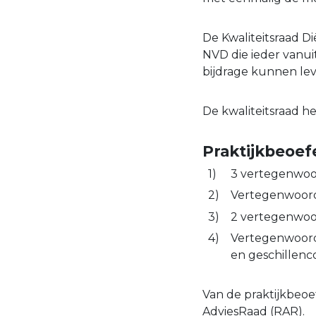
De Kwaliteitsraad Di
NVD die ieder vanui
bijdrage kunnen lev
De kwaliteitsraad h
Praktijkbeoef
3 vertegenwoo
Vertegenwoordi
2 vertegenwoord
Vertegenwoordig
en geschillenc
Van de praktijkbeo
AdviesRaad (RAR).