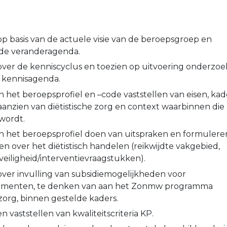
op basis van de actuele visie van de beroepsgroep en
nde veranderagenda.
over de kenniscyclus en toezien op uitvoering onderzoe
e kennisagenda.
n het beroepsprofiel en –code vaststellen van eisen, kad
 aanzien van diëtistische zorg en context waarbinnen die
wordt.
an het beroepsprofiel doen van uitspraken en formulere
n over het diëtistisch handelen (reikwijdte vakgebied,
n veiligheid/interventievraagstukken).
over invulling van subsidiemogelijkheden voor
trumenten, te denken van aan het Zonmw programma
org, binnen gestelde kaders.
n vaststellen van kwaliteitscriteria KP.