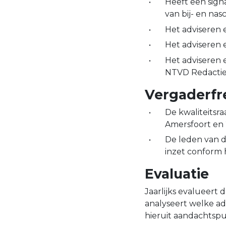
Heeft een sign
van bij- en nas
Het adviseren e
Het adviseren 
Het adviseren 
NTVD Redactie 
Vergaderfr
De kwaliteitsraa
Amersfoort en 2
De leden van d
inzet conform 
Evaluatie
Jaarlijks evalueert
analyseert welke ad
hieruit aandachtspu