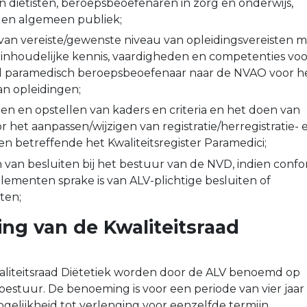
n diëtisten, beroepsbeoefenaren in zorg en onderwijs,
 en algemeen publiek;
an vereiste/gewenste niveau van opleidingsvereisten 
 inhoudelijke kennis, vaardigheden en competenties voo
 paramedisch beroepsbeoefenaar naar de NVAO voor h
an opleidingen;
en en opstellen van kaders en criteria en het doen van
r het aanpassen/wijzigen van registratie/herregistratie- 
sen betreffende het Kwaliteitsregister Paramedici;
van besluiten bij het bestuur van de NVD, indien conf
lementen sprake is van ALV-plichtige besluiten of
ten;
ng van de Kwaliteitsraad
aliteitsraad Diëtetiek worden door de ALV benoemd op
bestuur. De benoeming is voor een periode van vier jaar
elijkheid tot verlenging voor eenzelfde termijn.