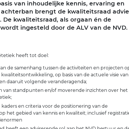
asis van inhoudelijke kennis, ervaring en
e achterban brengt de kwaliteitsraad advi
 De kwaliteitsraad, als orgaan én de
 wordt ingesteld door de ALV van de NVD.
ëtetiek heeft tot doel:
n de samenhang tussen de activiteiten en projecten o
kwaliteitsontwikkeling, op basis van de actuele visie van
en daaruit volgende veranderagenda;
n van standpunten en/of moverende inzichten over het
etiek;
 kaders en criteria voor de positionering van de
 het gebied van kennis en kwaliteit; inclusief registrati
tienormen
aad heeft een adviserende rol aan het NVD bestuur en d