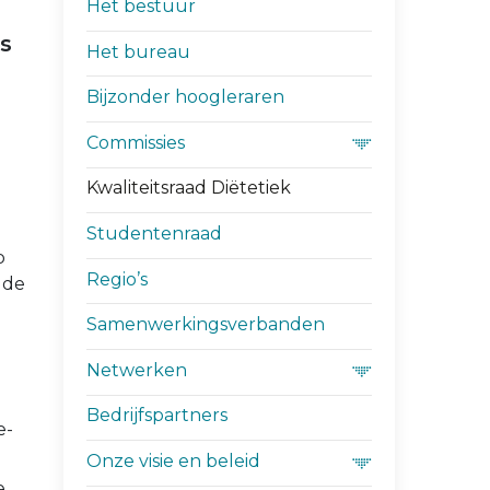
Het bestuur
es
Het bureau
Bijzonder hoogleraren
Commissies
Kwaliteitsraad Diëtetiek
Studentenraad
p
Regio’s
 de
Samenwerkingsverbanden
Netwerken
Bedrijfspartners
e-
Onze visie en beleid
e