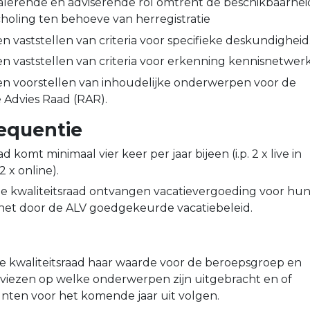
alerende en adviserende rol omtrent de beschikbaarhei
choling ten behoeve van herregistratie
n vaststellen van criteria voor specifieke deskundigheid
en vaststellen van criteria voor erkenning kennisnetwer
en voorstellen van inhoudelijke onderwerpen voor de
Advies Raad (RAR).
equentie
d komt minimaal vier keer per jaar bijeen (i.p. 2 x live in
 x online).
e kwaliteitsraad ontvangen vacatievergoeding voor hu
het door de ALV goedgekeurde vacatiebeleid.
 de kwaliteitsraad haar waarde voor de beroepsgroep en
viezen op welke onderwerpen zijn uitgebracht en of
nten voor het komende jaar uit volgen.