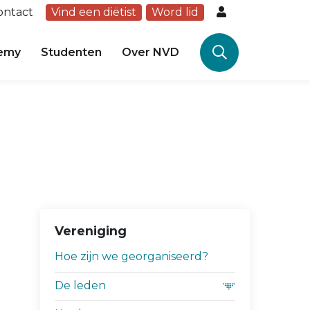
ontact
Vind een diëtist
Word lid
emy
Studenten
Over NVD
Vereniging
Hoe zijn we georganiseerd?
De leden