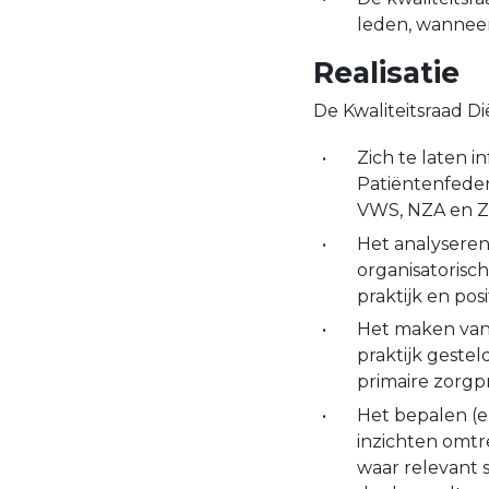
leden, wanneer
Realisatie
De Kwaliteitsraad Di
Zich te laten i
Patiëntenfeder
VWS, NZA en 
Het analyseren
organisatorisch
praktijk en po
Het maken van 
praktijk gestel
primaire zorgpr
Het bepalen (
inzichten omtr
waar relevant