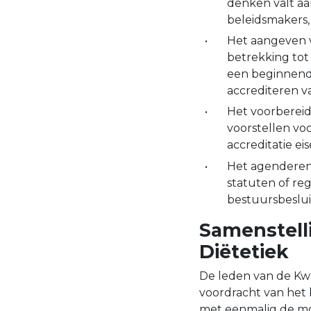
denken valt aa
beleidsmakers,
Het aangeven v
betrekking tot
een beginnend
accrediteren v
Het voorbereid
voorstellen voo
accreditatie ei
Het agenderen 
statuten of reg
bestuursbeslui
Samenstelli
Diëtetiek
De leden van de Kw
voordracht van het 
met eenmalig de mog