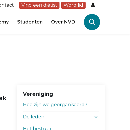
ontact
Vind een diëtist
Word lid
emy
Studenten
Over NVD
Vereniging
ek
Hoe zijn we georganiseerd?
De leden
Het bestuur