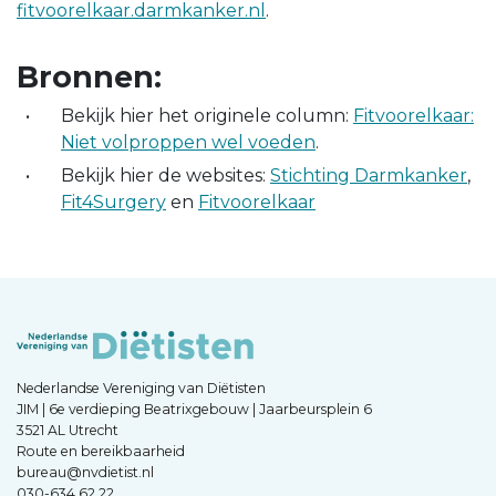
fitvoorelkaar.darmkanker.nl
.
Bronnen:
Bekijk hier het originele column:
Fitvoorelkaar:
Niet volproppen wel voeden
.
Bekijk hier de websites:
Stichting Darmkanker
,
Fit4Surgery
en
Fitvoorelkaar
Nederlandse Vereniging van Diëtisten
JIM | 6e verdieping Beatrixgebouw | Jaarbeursplein 6
3521 AL Utrecht
Route en bereikbaarheid
bureau@nvdietist.nl
030-634 62 22