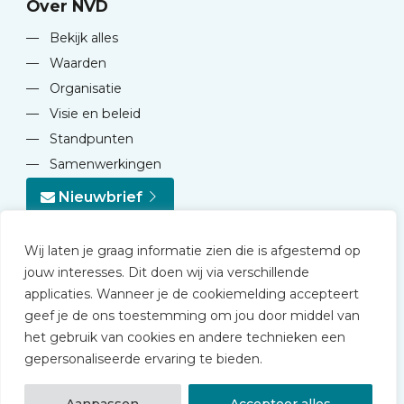
Over NVD
—
Bekijk alles
—
Waarden
—
Organisatie
—
Visie en beleid
—
Standpunten
—
Samenwerkingen
Nieuwbrief
Wij laten je graag informatie zien die is afgestemd op
jouw interesses. Dit doen wij via verschillende
applicaties. Wanneer je de cookiemelding accepteert
geef je de ons toestemming om jou door middel van
© 2026 NVD
het gebruik van cookies en andere technieken een
Privacy statement
gepersonaliseerde ervaring te bieden.
Disclaimer
Algemene voorwaarden NVD Academy