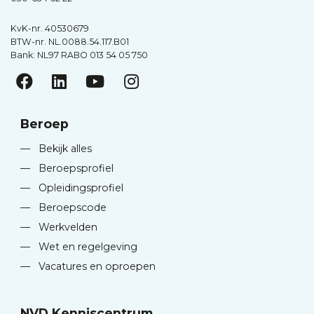
KvK-nr. 40530679
BTW-nr. NL.0088.54.117.B01
Bank: NL97 RABO 013 54 05 750
Beroep
—
Bekijk alles
—
Beroepsprofiel
—
Opleidingsprofiel
—
Beroepscode
—
Werkvelden
—
Wet en regelgeving
—
Vacatures en oproepen
NVD Kenniscentrum