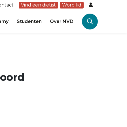
ontact
Vind een diëtist
Word lid
emy
Studenten
Over NVD
Noord