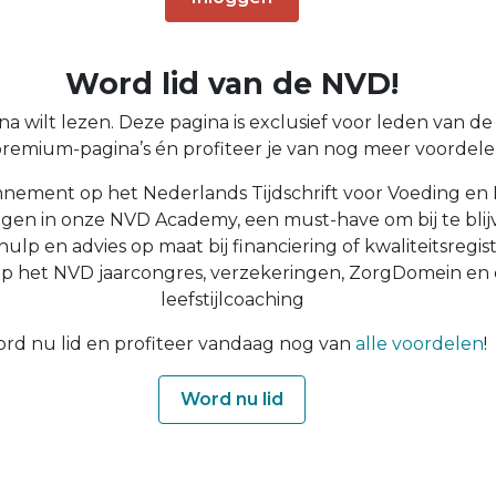
Word lid van de NVD!
a wilt lezen. Deze pagina is exclusief voor leden van de N
 premium-pagina’s én profiteer je van nog meer voordelen
nnement op het Nederlands Tijdschrift voor Voeding en 
ingen in onze NVD Academy, een must-have om bij te blijv
 hulp en advies op maat bij financiering of kwaliteitsregist
op het NVD jaarcongres, verzekeringen, ZorgDomein en
leefstijlcoaching
rd nu lid en profiteer vandaag nog van
alle voordelen
!
Word nu lid