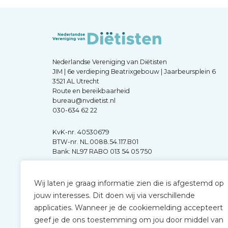
Nederlandse Vereniging van Diëtisten
JIM | 6e verdieping Beatrixgebouw | Jaarbeursplein 6
3521 AL Utrecht
Route en bereikbaarheid
bureau@nvdietist.nl
030-634 62 22
KvK-nr. 40530679
BTW-nr. NL.0088.54.117.B01
Bank: NL97 RABO 013 54 05 750
Wij laten je graag informatie zien die is afgestemd op
jouw interesses. Dit doen wij via verschillende
applicaties. Wanneer je de cookiemelding accepteert
geef je de ons toestemming om jou door middel van