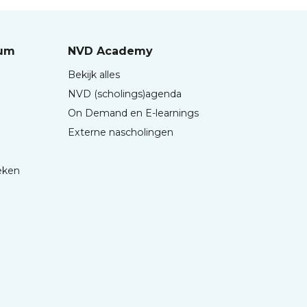
rum
NVD Academy
Bekijk alles
NVD (scholings)agenda
On Demand en E-learnings
Externe nascholingen
eken