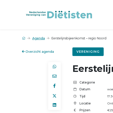
Agenda
Eerstelijnsbijeenkomst – regio Noord
Overzicht agenda
VERENIGING
Eersteli
Categorie
Datum
woe
Tijd
17:
Locatie
Ont
Prijzen
€25