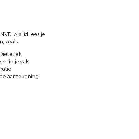
VD. Als lid lees je
, zoals:
Diëtetiek
en in je vak!
ratie
 de aantekening