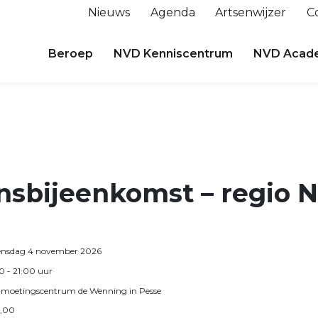
Nieuws
Agenda
Artsenwijzer
C
Beroep
NVD Kenniscentrum
NVD Acad
jnsbijeenkomst – regio 
nsdag 4 november 2026
30
- 21:00
uur
moetingscentrum de Wenning in Pesse
,00