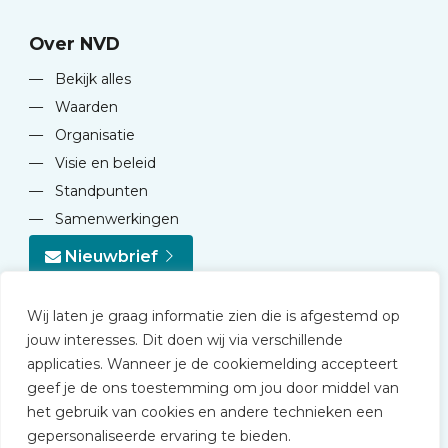
Over NVD
—
Bekijk alles
—
Waarden
—
Organisatie
—
Visie en beleid
—
Standpunten
—
Samenwerkingen
Nieuwbrief
Wij laten je graag informatie zien die is afgestemd op
jouw interesses. Dit doen wij via verschillende
applicaties. Wanneer je de cookiemelding accepteert
geef je de ons toestemming om jou door middel van
© 2026 NVD
het gebruik van cookies en andere technieken een
Privacy statement
gepersonaliseerde ervaring te bieden.
Disclaimer