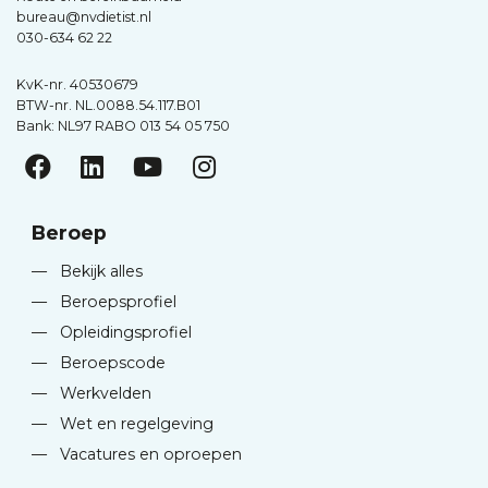
bureau@nvdietist.nl
030-634 62 22
KvK-nr. 40530679
BTW-nr. NL.0088.54.117.B01
Bank: NL97 RABO 013 54 05 750
Beroep
—
Bekijk alles
—
Beroepsprofiel
—
Opleidingsprofiel
—
Beroepscode
—
Werkvelden
—
Wet en regelgeving
—
Vacatures en oproepen