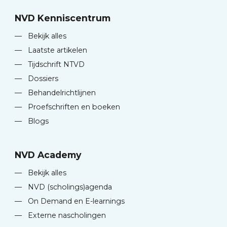
NVD Kenniscentrum
—
Bekijk alles
—
Laatste artikelen
—
Tijdschrift NTVD
—
Dossiers
—
Behandelrichtlijnen
—
Proefschriften en boeken
—
Blogs
NVD Academy
—
Bekijk alles
—
NVD (scholings)agenda
—
On Demand en E-learnings
—
Externe nascholingen