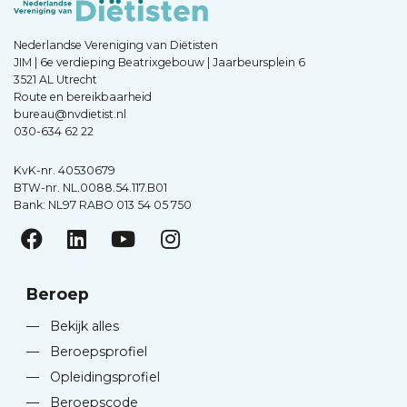
Nederlandse Vereniging van Diëtisten
JIM | 6e verdieping Beatrixgebouw | Jaarbeursplein 6
3521 AL Utrecht
Route en bereikbaarheid
bureau@nvdietist.nl
030-634 62 22
KvK-nr. 40530679
BTW-nr. NL.0088.54.117.B01
Bank: NL97 RABO 013 54 05 750
Beroep
—
Bekijk alles
—
Beroepsprofiel
—
Opleidingsprofiel
—
Beroepscode