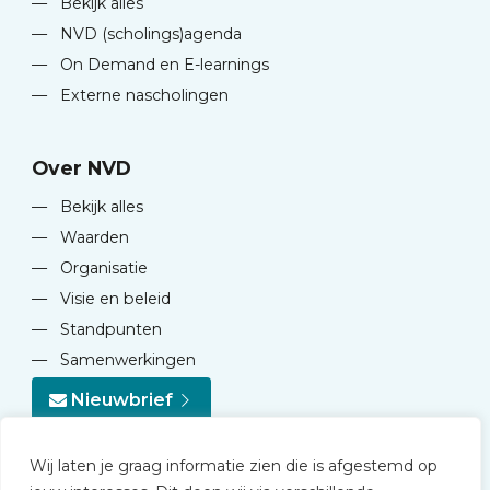
—
Bekijk alles
—
NVD (scholings)agenda
—
On Demand en E-learnings
—
Externe nascholingen
Over NVD
—
Bekijk alles
—
Waarden
—
Organisatie
—
Visie en beleid
—
Standpunten
—
Samenwerkingen
Nieuwbrief
Wij laten je graag informatie zien die is afgestemd op