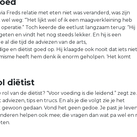
goed
a Freds relatie met eten niet was veranderd, was zijn
 wel weg: “’Het lijkt wel of ik een maagverkleining heb
jn operatie.” Toch keerde die eetlust langzaam terug: “Hij
geten en vindt het nog steeds lekker. En hij is een
 al die tijd de adviezen van de arts,
 en diëtist goed op. Hij klaagde ook nooit dat iets nie
timisme heeft hem denk ik enorm geholpen. ‘Het komt
l diëtist
 rol van de diëtist? “Voor voeding is die leidend.” zegt ze.
adviezen, tips en trucs. En als je die volgt zie je het
et gewoon gedaan. Vond het geen gedoe. Je past je leve
inderen helpen ook mee; die vragen dan wat pa wel en n
eten.