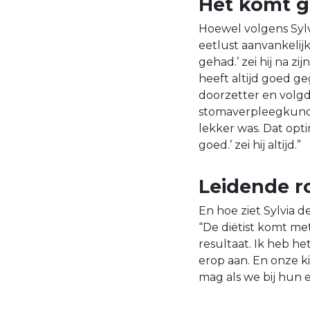
Het komt 
Hoewel volgens Sylvi
eetlust aanvankelijk
gehad.’ zei hij na zi
heeft altijd goed ge
doorzetter en volgde
stomaverpleegkundige
lekker was. Dat op
goed.’ zei hij altijd.”
Leidende ro
En hoe ziet Sylvia de
“De diëtist komt met 
resultaat. Ik heb h
erop aan. En onze k
mag als we bij hun 