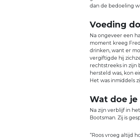
dan de bedoeling was
Voeding do
Na ongeveer een hal
moment kreeg Fred e
drinken, want er moc
vergiftigde hij zich
rechtstreeks in zij
hersteld was, kon e
Het was inmiddels zi
Wat doe je
Na zijn verblijf in 
Bootsman. Zij is gesp
“Roos vroeg altijd h