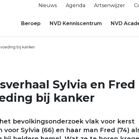
Nieuws
Agenda
Artsenwijzer
C
Beroep
NVD Kenniscentrum
NVD Acad
rvoeding bij kanker
sverhaal Sylvia en Fred
eding bij kanker
 het bevolkingsonderzoek vlak voor kerst
 voor Sylvia (66) en haar man Fred (74) al
 bij heldere hemel. Wat ze te horen kreg