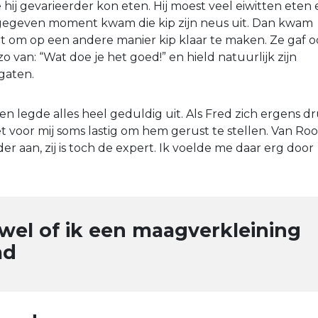
hij gevarieerder kon eten. Hij moest veel eiwitten eten 
n gegeven moment kwam die kip zijn neus uit. Dan kwam
 om op een andere manier kip klaar te maken. Ze gaf 
zo van: “Wat doe je het goed!” en hield natuurlijk zijn
gaten.
en legde alles heel geduldig uit. Als Fred zich ergens d
t voor mij soms lastig om hem gerust te stellen. Van Roo
er aan, zij is toch de expert. Ik voelde me daar erg door
 wel of ik een maagverkleining
ad