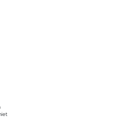
t
n
iet