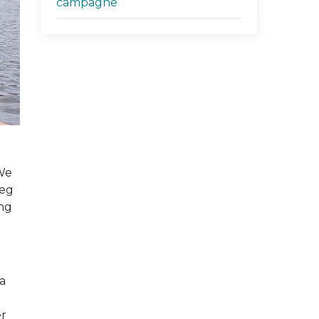
campagne
”We
eeg
ng
a
er