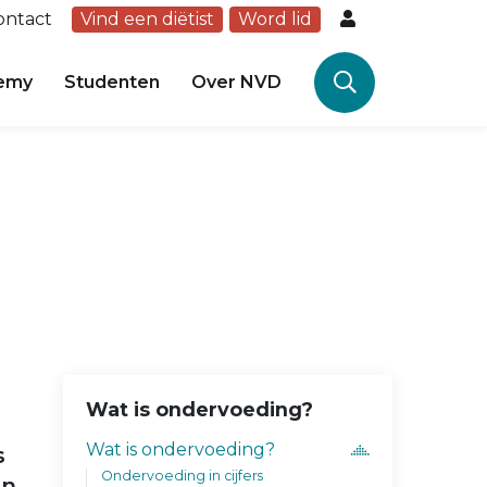
ontact
Vind een diëtist
Word lid
emy
Studenten
Over NVD
Wat is ondervoeding?
Wat is ondervoeding?
s
Ondervoeding in cijfers
en