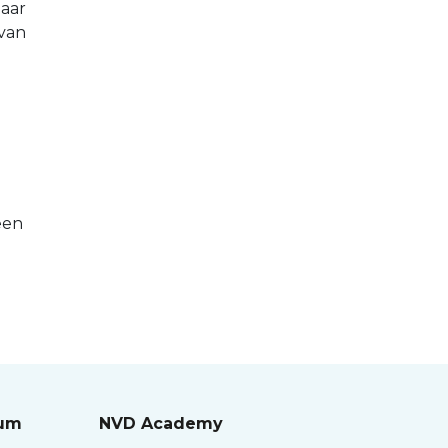
aar
 van
een
rum
NVD Academy