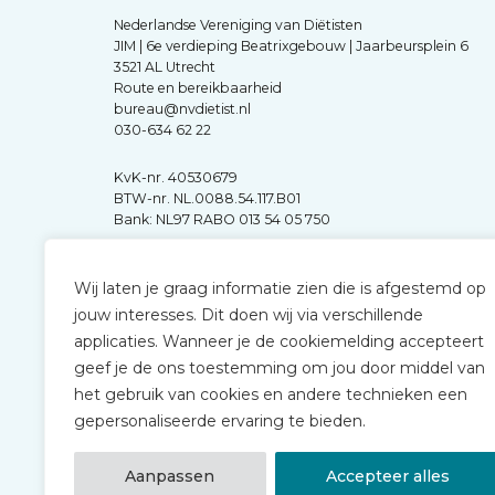
Nederlandse Vereniging van Diëtisten
JIM | 6e verdieping Beatrixgebouw | Jaarbeursplein 6
3521 AL Utrecht
Route en bereikbaarheid
bureau@nvdietist.nl
030-634 62 22
KvK-nr. 40530679
BTW-nr. NL.0088.54.117.B01
Bank: NL97 RABO 013 54 05 750
Wij laten je graag informatie zien die is afgestemd op
jouw interesses. Dit doen wij via verschillende
applicaties. Wanneer je de cookiemelding accepteert
geef je de ons toestemming om jou door middel van
het gebruik van cookies en andere technieken een
gepersonaliseerde ervaring te bieden.
Aanpassen
Accepteer alles