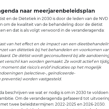
agenda naar meerjarenbeleidsplan
ëtist en de Diëtetiek in 2030 is door de leden van de NVD
n om de kwaliteit van de behandeling door de diëtist
n en dat is als volgt verwoord in de veranderagenda:
slast van het effect en de impact van een dieetbehandeli
 inzet van diëtetiek bij het behandelen en voorkomen va
ard. De diëtist wordt geconsulteerd bij alle aandoenin
t verschil kan worden gemaakt. Ze wordt actief en tijdi
moment dat risico’s en/of indicaties op het mogelijk
doeningen (selectieve-, geïndiceerde-
 preventie) worden vastgesteld.
a beschrijven we wat er nodig is om in 2030 te voldoen
ambitie. Om de veranderagenda gefaseerd tot uitvoerin
 met twee beleidstermijnen: 2022-2025 en 2026-2030.