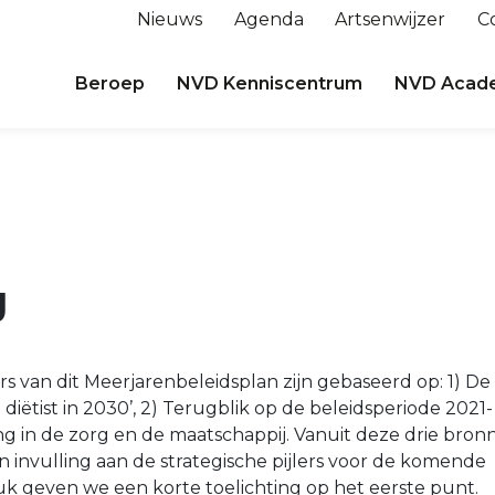
Nieuws
Agenda
Artsenwijzer
C
Beroep
NVD Kenniscentrum
NVD Acad
g
ers van dit Meerjarenbeleidsplan zijn gebaseerd op: 1) De
n diëtist in 2030’, 2) Terugblik op de beleidsperiode 2021-
ng in de zorg en de maatschappij. Vanuit deze drie bron
n invulling aan de strategische pijlers voor de komende
stuk geven we een korte toelichting op het eerste punt.