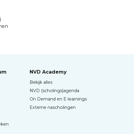
j
amen
rum
NVD Academy
Bekijk alles
NVD (scholings)agenda
On Demand en E-learnings
Externe nascholingen
eken