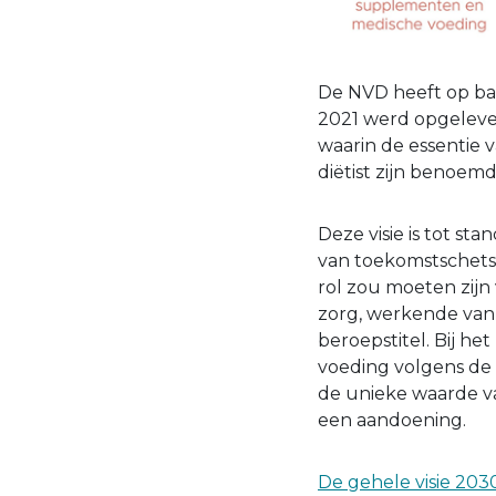
De NVD heeft op basi
2021 werd opgeleve
waarin de essentie 
diëtist zijn benoem
Deze visie is tot s
van toekomstschets
rol zou moeten zijn 
zorg, werkende vanu
beroepstitel. Bij h
voeding volgens de R
de unieke waarde va
een aandoening.
De gehele visie 2030