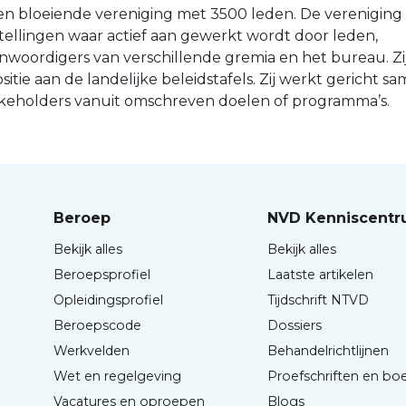
en bloeiende vereniging met 3500 leden. De vereniging
tellingen waar actief aan gewerkt wordt door leden,
genwoordigers van verschillende gremia en het bureau. Zi
sitie aan de landelijke beleidstafels. Zij werkt gericht s
akeholders vanuit omschreven doelen of programma’s.
Beroep
NVD Kenniscent
Bekijk alles
Bekijk alles
Beroepsprofiel
Laatste artikelen
Opleidingsprofiel
Tijdschrift NTVD
Beroepscode
Dossiers
Werkvelden
Behandelrichtlijnen
Wet en regelgeving
Proefschriften en bo
Vacatures en oproepen
Blogs