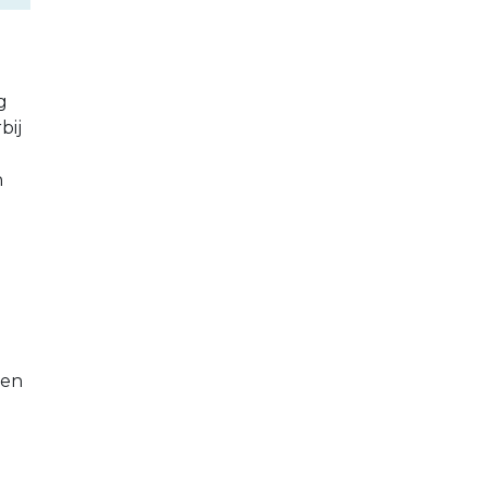
g
bij
n
 en