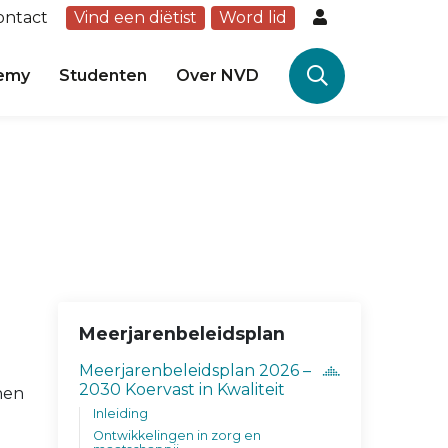
ontact
Vind een diëtist
Word lid
emy
Studenten
Over NVD
Meerjarenbeleidsplan
Meerjarenbeleidsplan 2026 –
2030 Koervast in Kwaliteit
nen
Inleiding
Ontwikkelingen in zorg en