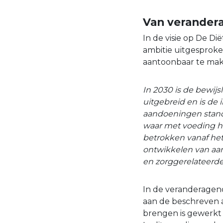
Van verander
In de visie op De Di
ambitie uitgesproke
aantoonbaar te make
In 2030 is de bewij
uitgebreid en is de
aandoeningen standa
waar met voeding he
betrokken vanaf het 
ontwikkelen van aan
en zorggerelateerde
In de veranderagend
aan de beschreven 
brengen is gewerkt