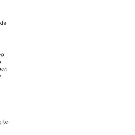
 de
ng
n
gen
g
g te