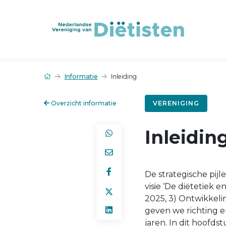
Informatie
Inleiding
Overzicht informatie
VERENIGING
Inleidin
De strategische pijl
visie ‘De diëtetiek e
2025, 3) Ontwikkeli
geven we richting e
jaren. In dit hoofd