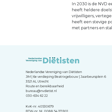
In 2030 is de NVD e
heeft heldere doels
vrijwilligers, verte
heeft een stevige po
met partners en st
Nederlandse Vereniging van Diëtisten
JIM | 6e verdieping Beatrixgebouw | Jaarbeursplein 6
3521 AL Utrecht
Route en bereikbaarheid
bureau@nvdietist.nl
030-634 62 22
KvK-nr. 40530679
BTW-nr. NL.0088.54.117.B01