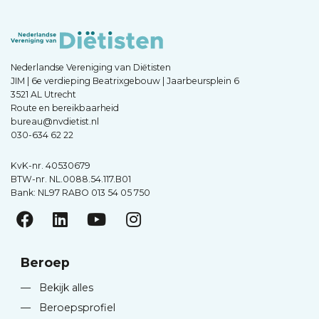
Nederlandse Vereniging van Diëtisten
JIM | 6e verdieping Beatrixgebouw | Jaarbeursplein 6
3521 AL Utrecht
Route en bereikbaarheid
bureau@nvdietist.nl
030-634 62 22
KvK-nr. 40530679
BTW-nr. NL.0088.54.117.B01
Bank: NL97 RABO 013 54 05 750
Beroep
—
Bekijk alles
—
Beroepsprofiel