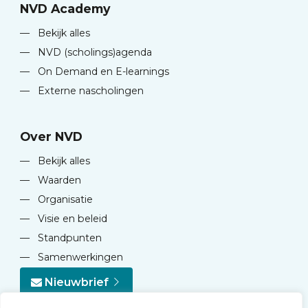
NVD Academy
—
Bekijk alles
—
NVD (scholings)agenda
—
On Demand en E-learnings
—
Externe nascholingen
Over NVD
—
Bekijk alles
—
Waarden
—
Organisatie
—
Visie en beleid
—
Standpunten
—
Samenwerkingen
Nieuwbrief