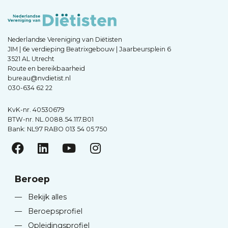
Nederlandse Vereniging van Diëtisten
JIM | 6e verdieping Beatrixgebouw | Jaarbeursplein 6
3521 AL Utrecht
Route en bereikbaarheid
bureau@nvdietist.nl
030-634 62 22
KvK-nr. 40530679
BTW-nr. NL.0088.54.117.B01
Bank: NL97 RABO 013 54 05 750
Beroep
—
Bekijk alles
—
Beroepsprofiel
—
Opleidingsprofiel