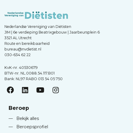
Nederlandse Vereniging van Diëtisten
JIM | 6e verdieping Beatrixgebouw | Jaarbeursplein 6
3521 AL Utrecht
Route en bereikbaarheid
bureau@nvdietist.nl
030-634 62 22
KvK-nr. 40530679
BTW-nr. NL.0088.54.117.B01
Bank: NL97 RABO 013 54 05 750
Beroep
—
Bekijk alles
—
Beroepsprofiel