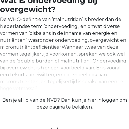
Wat is ondervoeding bij
overgewicht?
De WHO-definitie van ‘malnutrition’ is breder dan de
Nederlandse term ‘ondervoeding’, en omvat diverse
vormen van ‘disbalans in de inname van energie en
nutriënten’, waaronder ondervoeding, overgewicht en
2
micronutriëntdeficiënties.
Wanneer twee van deze
vormen tegelijkertijd voorkomen, spreken we ook wel
van de ‘double burden of malnutrition’. Ondervoeding
bij overgewicht is hier een voorbeeld van. Er is vooral
een tekort aan eiwitten, en potentieel ook aan
micronutriënten, en tegelijkertijd is sprake van een te
3
hoge vetmassa.
Ben je al lid van de NVD? Dan kun je hier inloggen om
deze pagina te bekijken.