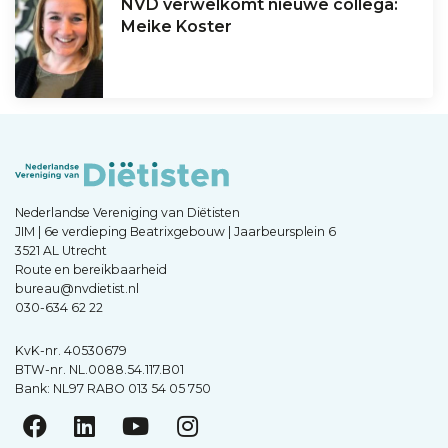
NVD verwelkomt nieuwe collega:
Meike Koster
Nederlandse Vereniging van Diëtisten
JIM | 6e verdieping Beatrixgebouw | Jaarbeursplein 6
3521 AL Utrecht
Route en bereikbaarheid
bureau@nvdietist.nl
030-634 62 22
KvK-nr. 40530679
BTW-nr. NL.0088.54.117.B01
Bank: NL97 RABO 013 54 05 750