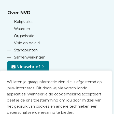
Over NVD
—
Bekijk alles
—
Waarden
—
Organisatie
—
Visie en beleid
—
Standpunten
—
Samenwerkingen
Nieuwbrief
Wij laten je graag informatie zien die is afgestemd op
jouw interesses. Dit doen wij via verschillende
applicaties. Wanneer je de cookiemelding accepteert
geef je de ons toestemming om jou door middel van
© 2026 NVD
het gebruik van cookies en andere technieken een
Privacy statement
gepersonaliseerde ervaring te bieden.
Disclaimer