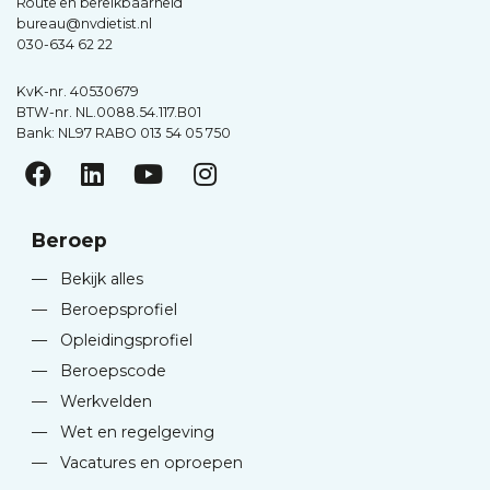
Route en bereikbaarheid
bureau@nvdietist.nl
030-634 62 22
KvK-nr. 40530679
BTW-nr. NL.0088.54.117.B01
Bank: NL97 RABO 013 54 05 750
Beroep
—
Bekijk alles
—
Beroepsprofiel
—
Opleidingsprofiel
—
Beroepscode
—
Werkvelden
—
Wet en regelgeving
—
Vacatures en oproepen