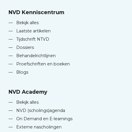
NVD Kenniscentrum
—
Bekijk alles
—
Laatste artikelen
—
Tijdschrift NTVD
—
Dossiers
—
Behandelrichtlijnen
—
Proefschriften en boeken
—
Blogs
NVD Academy
—
Bekijk alles
—
NVD (scholings)agenda
—
On Demand en E-learnings
—
Externe nascholingen