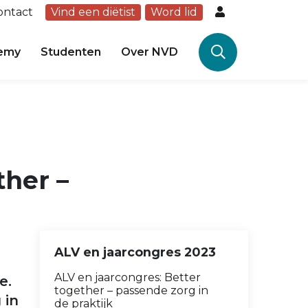
ontact
Vind een diëtist
Word lid
emy
Studenten
Over NVD
ther –
ALV en jaarcongres 2023
ALV en jaarcongres: Better
e.
together – passende zorg in
 in
de praktijk