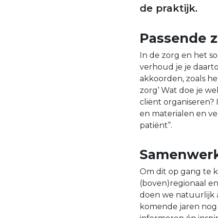
de praktijk.
Passende z
In de zorg en het s
verhoud je je daart
akkoorden, zoals he
zorg’ Wat doe je we
cliënt organiseren? 
en materialen en ver
patiënt”.
Samenwer
Om dit op gang te k
(boven)regionaal en 
doen we natuurlijk a
komende jaren nog i