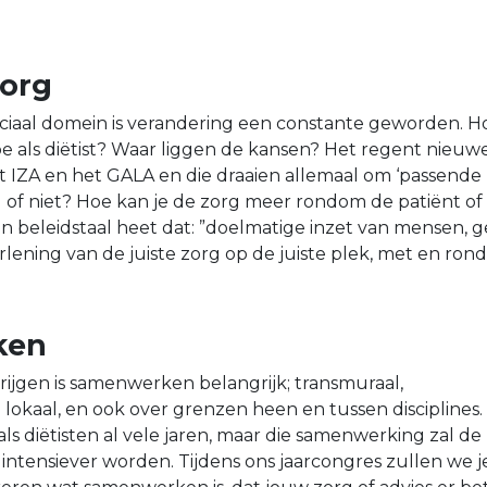
org
ociaal domein is verandering een constante geworden. H
oe als diëtist? Waar liggen de kansen? Het regent nieuw
t IZA en het GALA en die draaien allemaal om ‘passende
l of niet? Hoe kan je de zorg meer rondom de patiënt of
In beleidstaal heet dat: ”doelmatige inzet van mensen, g
lening van de juiste zorg op de juiste plek, met en ron
ken
rijgen is samenwerken belangrijk; transmuraal,
lokaal, en ook over grenzen heen en tussen disciplines. 
ls diëtisten al vele jaren, maar die samenwerking zal de
ntensiever worden. Tijdens ons jaarcongres zullen we j