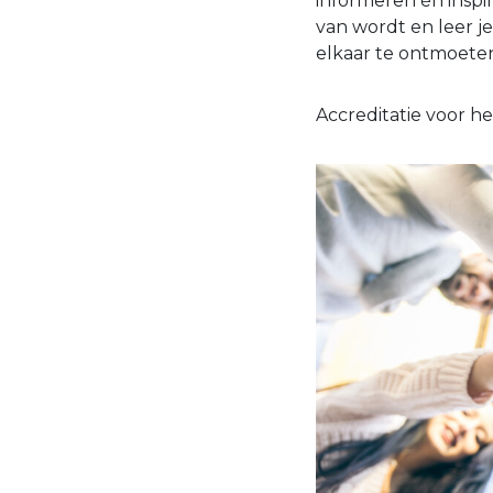
informeren én inspi
van wordt en leer je 
elkaar te ontmoeten
Accreditatie voor h