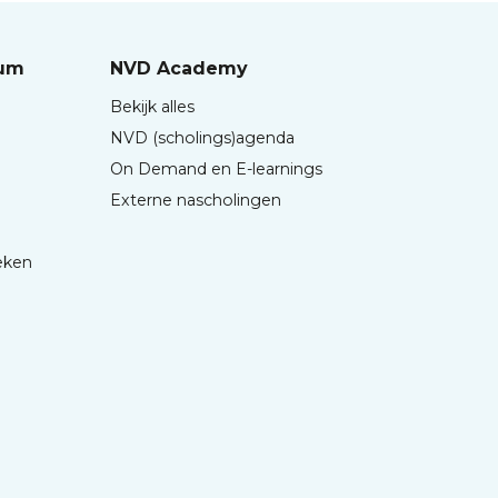
rum
NVD Academy
Bekijk alles
NVD (scholings)agenda
On Demand en E-learnings
Externe nascholingen
eken