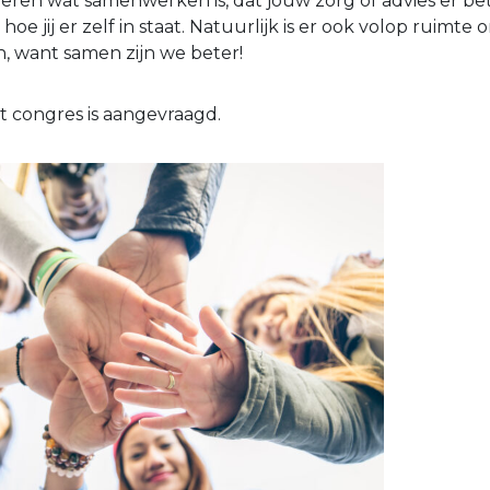
reren wat samenwerken is, dat jouw zorg of advies er be
hoe jij er zelf in staat. Natuurlijk is er ook volop ruimte 
, want samen zijn we beter!
et congres is aangevraagd.