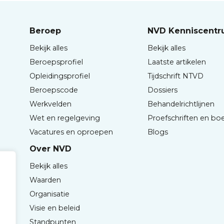
Beroep
NVD Kenniscent
Bekijk alles
Bekijk alles
Beroepsprofiel
Laatste artikelen
Opleidingsprofiel
Tijdschrift NTVD
Beroepscode
Dossiers
Werkvelden
Behandelrichtlijnen
Wet en regelgeving
Proefschriften en bo
Vacatures en oproepen
Blogs
Over NVD
Bekijk alles
Waarden
Organisatie
Visie en beleid
Standpunten