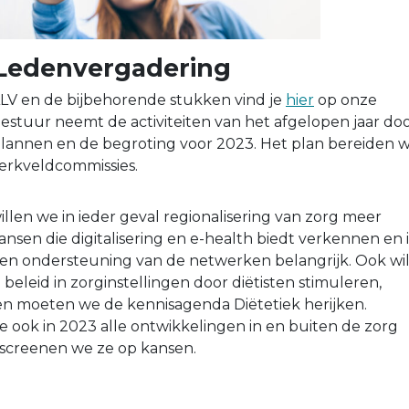
Ledenvergadering
LV en de bijbehorende stukken vind je
hier
op onze
estuur neemt de activiteiten van het afgelopen jaar do
plannen en de begroting voor 2023. Het plan bereiden 
rkveldcommissies.
llen we in ieder geval regionalisering van zorg meer
nsen die digitalisering en e-health biedt verkennen en i
n ondersteuning van de netwerken belangrijk. Ook wi
eleid in zorginstellingen door diëtisten stimuleren,
 moeten we de kennisagenda Diëtetiek herijken.
e ook in 2023 alle ontwikkelingen in en buiten de zorg
 screenen we ze op kansen.