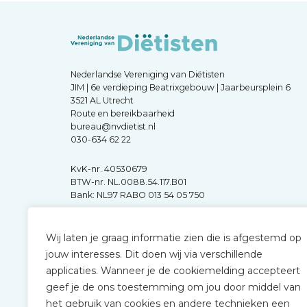
Nederlandse Vereniging van Diëtisten
JIM | 6e verdieping Beatrixgebouw | Jaarbeursplein 6
3521 AL Utrecht
Route en bereikbaarheid
bureau@nvdietist.nl
030-634 62 22
KvK-nr. 40530679
BTW-nr. NL.0088.54.117.B01
Bank: NL97 RABO 013 54 05 750
Wij laten je graag informatie zien die is afgestemd op
jouw interesses. Dit doen wij via verschillende
applicaties. Wanneer je de cookiemelding accepteert
geef je de ons toestemming om jou door middel van
het gebruik van cookies en andere technieken een