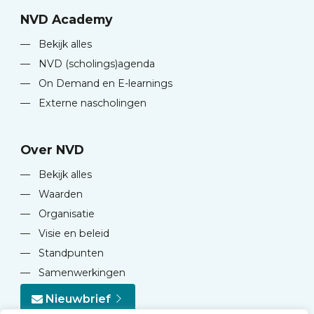
NVD Academy
—
Bekijk alles
—
NVD (scholings)agenda
—
On Demand en E-learnings
—
Externe nascholingen
Over NVD
—
Bekijk alles
—
Waarden
—
Organisatie
—
Visie en beleid
—
Standpunten
—
Samenwerkingen
Nieuwbrief