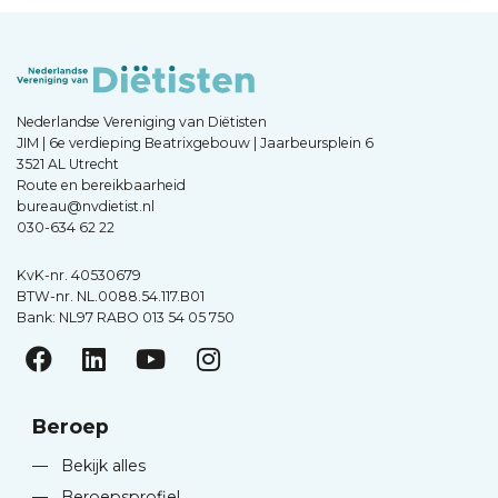
Nederlandse Vereniging van Diëtisten
JIM | 6e verdieping Beatrixgebouw | Jaarbeursplein 6
3521 AL Utrecht
Route en bereikbaarheid
bureau@nvdietist.nl
030-634 62 22
KvK-nr. 40530679
BTW-nr. NL.0088.54.117.B01
Bank: NL97 RABO 013 54 05 750
Beroep
—
Bekijk alles
—
Beroepsprofiel