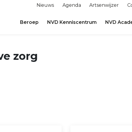
Nieuws
Agenda
Artsenwijzer
C
Beroep
NVD Kenniscentrum
NVD Acad
eve zorg