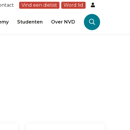
ontact
Vind een diëtist
Word lid
emy
Studenten
Over NVD