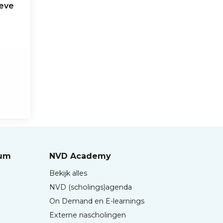
ieve
rum
NVD Academy
Bekijk alles
NVD (scholings)agenda
On Demand en E-learnings
Externe nascholingen