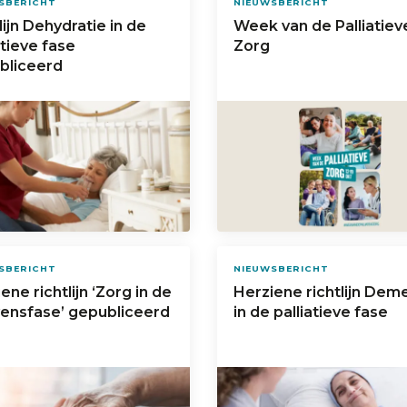
SBERICHT
NIEUWSBERICHT
lijn Dehydratie in de
Week van de Palliatiev
atieve fase
Zorg
bliceerd
SBERICHT
NIEUWSBERICHT
ene richtlijn ‘Zorg in de
Herziene richtlijn Dem
vensfase’ gepubliceerd
in de palliatieve fase