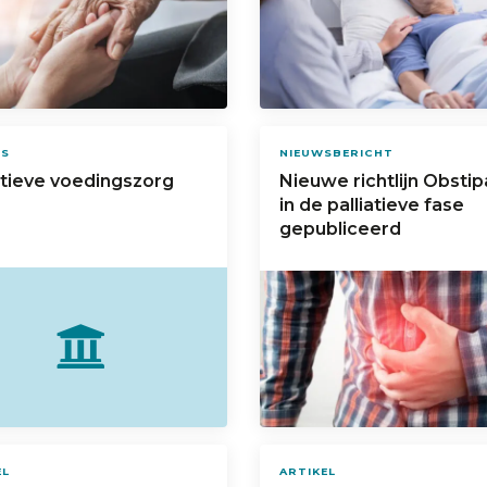
US
NIEUWSBERICHT
atieve voedingszorg
Nieuwe richtlijn Obstip
in de palliatieve fase
gepubliceerd
EL
ARTIKEL