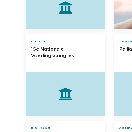
CURSUS
CURS
15e Nationale
Palli
Voedingscongres
RICHTLIJN
ARTIK