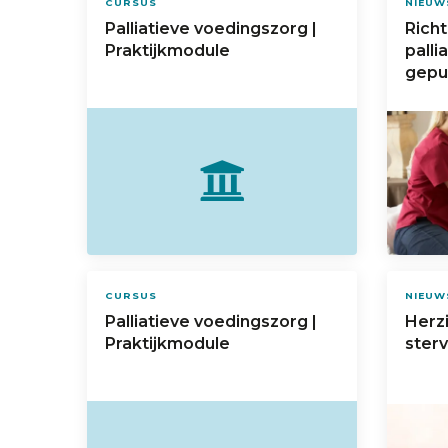
CURSUS
NIEUW
Palliatieve voedingszorg |
Richt
Praktijkmodule
palli
gepu
CURSUS
NIEUW
Palliatieve voedingszorg |
Herzi
Praktijkmodule
ster