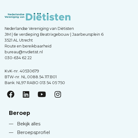
Nederlandse Vereniging van Diëtisten
JIM | 6e verdieping Beatrixgebouw | Jaarbeursplein 6
3521 AL Utrecht
Route en bereikbaarheid
bureau@nvdietist.nl
030-634 62 22
KvK-nr. 40530679
BTW-nr. NL.0088.54.117.B01
Bank: NL97 RABO 013 54 05 750
Beroep
—
Bekijk alles
—
Beroepsprofiel