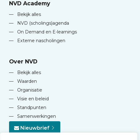
NVD Academy
—
Bekijk alles
—
NVD (scholings)agenda
—
On Demand en E-learnings
—
Externe nascholingen
Over NVD
—
Bekijk alles
—
Waarden
—
Organisatie
—
Visie en beleid
—
Standpunten
—
Samenwerkingen
Nieuwbrief