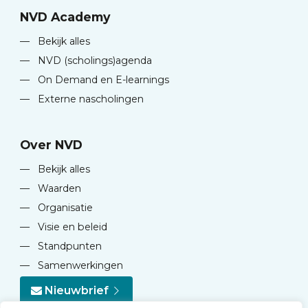
NVD Academy
—
Bekijk alles
—
NVD (scholings)agenda
—
On Demand en E-learnings
—
Externe nascholingen
Over NVD
—
Bekijk alles
—
Waarden
—
Organisatie
—
Visie en beleid
—
Standpunten
—
Samenwerkingen
Nieuwbrief