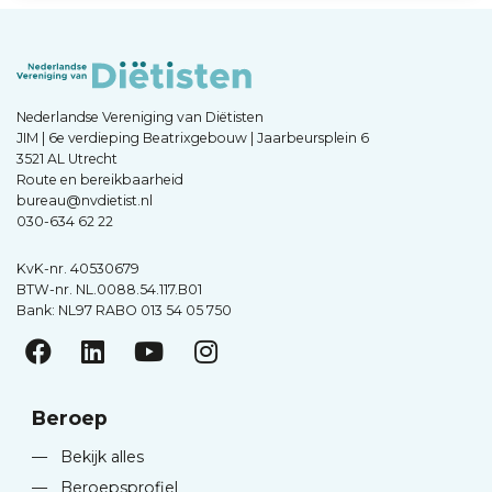
Nederlandse Vereniging van Diëtisten
JIM | 6e verdieping Beatrixgebouw | Jaarbeursplein 6
3521 AL Utrecht
Route en bereikbaarheid
bureau@nvdietist.nl
030-634 62 22
KvK-nr. 40530679
BTW-nr. NL.0088.54.117.B01
Bank: NL97 RABO 013 54 05 750
Beroep
—
Bekijk alles
—
Beroepsprofiel