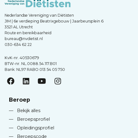
Nederlandse Vereniging van Diëtisten
JIM | 6e verdieping Beatrixgebouw | Jaarbeursplein 6
3521 AL Utrecht
Route en bereikbaarheid
bureau@nvdietist.nl
030-634 62 22
KvK-nr. 40530679
BTW-nr. NL.0088.54.117.B01
Bank: NL97 RABO 013 54 05 750
Beroep
—
Bekijk alles
—
Beroepsprofiel
—
Opleidingsprofiel
—
Beroepscode