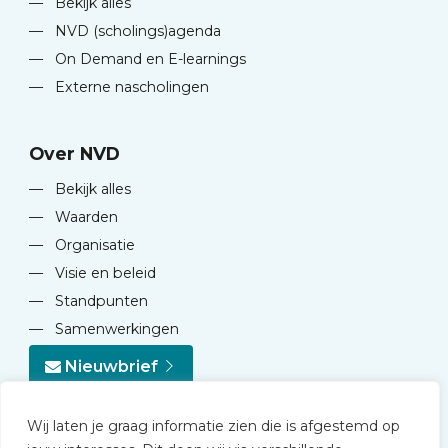
—
Bekijk alles
—
NVD (scholings)agenda
—
On Demand en E-learnings
—
Externe nascholingen
Over NVD
—
Bekijk alles
—
Waarden
—
Organisatie
—
Visie en beleid
—
Standpunten
—
Samenwerkingen
Nieuwbrief
Wij laten je graag informatie zien die is afgestemd op