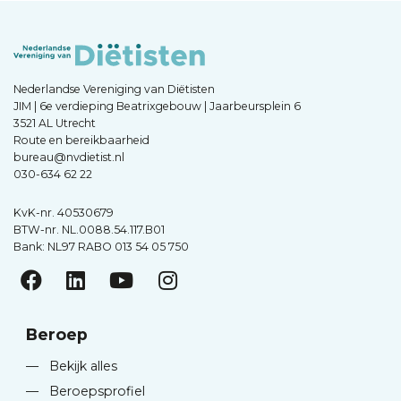
Nederlandse Vereniging van Diëtisten
JIM | 6e verdieping Beatrixgebouw | Jaarbeursplein 6
3521 AL Utrecht
Route en bereikbaarheid
bureau@nvdietist.nl
030-634 62 22
KvK-nr. 40530679
BTW-nr. NL.0088.54.117.B01
Bank: NL97 RABO 013 54 05 750
Beroep
—
Bekijk alles
—
Beroepsprofiel