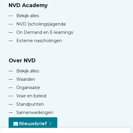
NVD Academy
—
Bekijk alles
—
NVD (scholings)agenda
—
On Demand en E-learnings
—
Externe nascholingen
Over NVD
—
Bekijk alles
—
Waarden
—
Organisatie
—
Visie en beleid
—
Standpunten
—
Samenwerkingen
Nieuwbrief