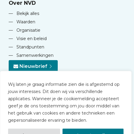
Over NVD
—
Bekijk alles
—
Waarden
—
Organisatie
—
Visie en beleid
—
Standpunten
—
Samenwerkingen
Nieuwbrief
Wij laten je graag informatie zien die is afgestemd op
jouw interesses. Dit doen wij via verschillende
applicaties. Wanneer je de cookiemelding accepteert
geef je de ons toestemming om jou door middel van
© 2026 NVD
het gebruik van cookies en andere technieken een
Privacy statement
gepersonaliseerde ervaring te bieden.
Disclaimer
Algemene voorwaarden NVD Academy