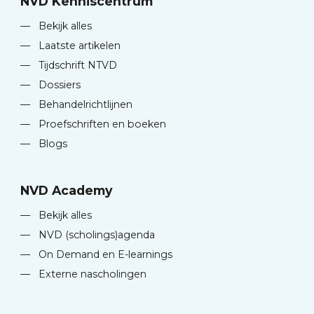
NVD Kenniscentrum
—
Bekijk alles
—
Laatste artikelen
—
Tijdschrift NTVD
—
Dossiers
—
Behandelrichtlijnen
—
Proefschriften en boeken
—
Blogs
NVD Academy
—
Bekijk alles
—
NVD (scholings)agenda
—
On Demand en E-learnings
—
Externe nascholingen