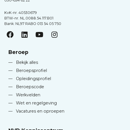
030-634 62 22
KvK-nr. 40530679
BTW-nr. NL.0088.54.117.B01
Bank: NL97 RABO 013 54 05 750
Beroep
—
Bekijk alles
—
Beroepsprofiel
—
Opleidingsprofiel
—
Beroepscode
—
Werkvelden
—
Wet en regelgeving
—
Vacatures en oproepen