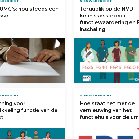
SBERICHT
NIEUWSBERICHT
UMC’s: nog steeds een
Terugblik op de NVD-
sse
kennissessie over
functiewaardering en
inschaling
SBERICHT
NIEUWSBERICHT
nning voor
Hoe staat het met de
kkeling functie van de
vernieuwing van het
st
functiehuis voor de um