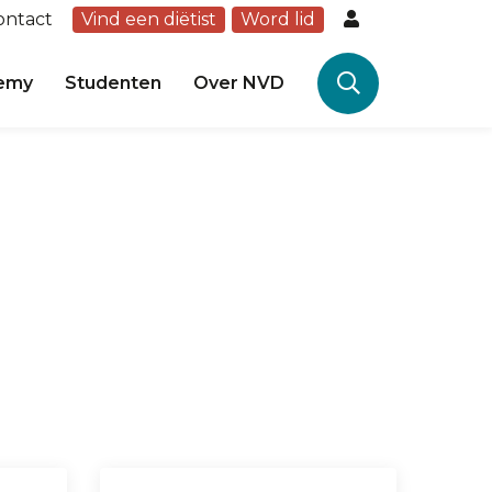
ontact
Vind een diëtist
Word lid
emy
Studenten
Over NVD