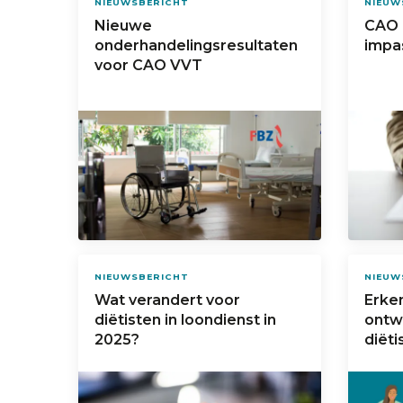
NIEUWSBERICHT
NIEUW
Nieuwe
CAO 
onderhandelingsresultaten
impa
voor CAO VVT
NIEUWSBERICHT
NIEUW
Wat verandert voor
Erke
diëtisten in loondienst in
ontwi
2025?
diëti