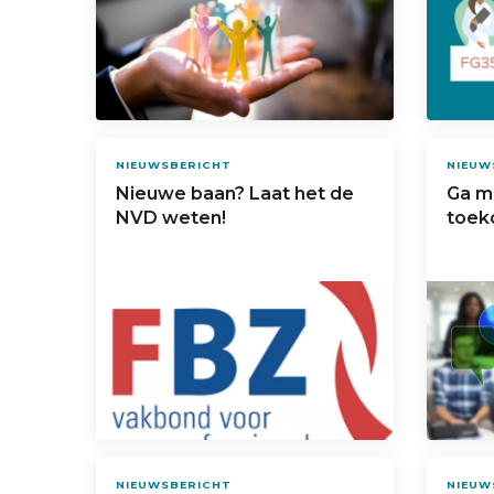
NIEUWSBERICHT
NIEUW
Nieuwe baan? Laat het de
Ga m
NVD weten!
toek
NIEUWSBERICHT
NIEUW