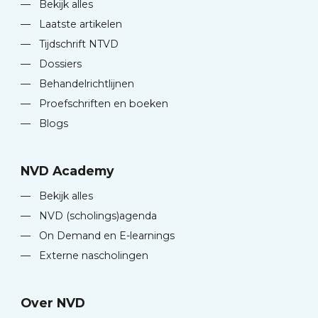
—
Bekijk alles
—
Laatste artikelen
—
Tijdschrift NTVD
—
Dossiers
—
Behandelrichtlijnen
—
Proefschriften en boeken
—
Blogs
NVD Academy
—
Bekijk alles
—
NVD (scholings)agenda
—
On Demand en E-learnings
—
Externe nascholingen
Over NVD