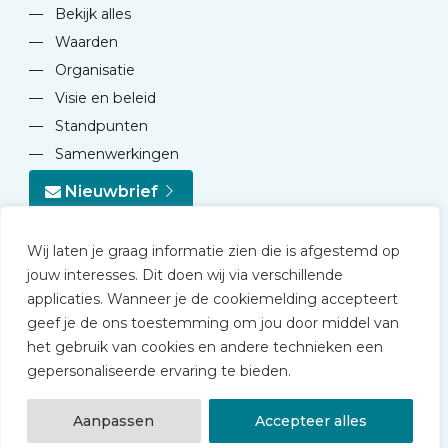
—
Bekijk alles
—
Waarden
—
Organisatie
—
Visie en beleid
—
Standpunten
—
Samenwerkingen
Nieuwbrief
Wij laten je graag informatie zien die is afgestemd op
jouw interesses. Dit doen wij via verschillende
applicaties. Wanneer je de cookiemelding accepteert
geef je de ons toestemming om jou door middel van
© 2026 NVD
het gebruik van cookies en andere technieken een
Privacy statement
gepersonaliseerde ervaring te bieden.
Disclaimer
Algemene voorwaarden NVD Academy
Aanpassen
Accepteer alles