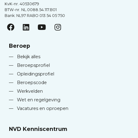
KvK-nr. 40530679
BTW-nr. NL.0088.54.117.B01
Bank: NL97 RABO 013 54 05 750
Beroep
—
Bekijk alles
—
Beroepsprofiel
—
Opleidingsprofiel
—
Beroepscode
—
Werkvelden
—
Wet en regelgeving
—
Vacatures en oproepen
NVD Kenniscentrum