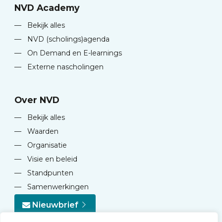
NVD Academy
—
Bekijk alles
—
NVD (scholings)agenda
—
On Demand en E-learnings
—
Externe nascholingen
Over NVD
—
Bekijk alles
—
Waarden
—
Organisatie
—
Visie en beleid
—
Standpunten
—
Samenwerkingen
Nieuwbrief