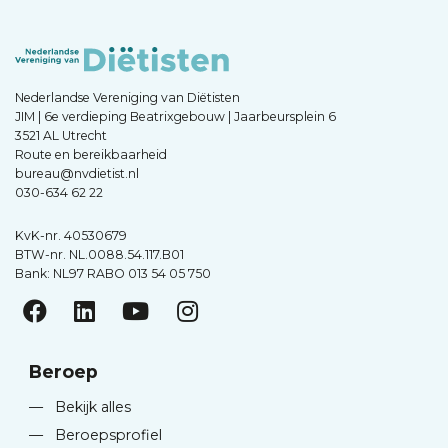
Nederlandse Vereniging van Diëtisten
JIM | 6e verdieping Beatrixgebouw | Jaarbeursplein 6
3521 AL Utrecht
Route en bereikbaarheid
bureau@nvdietist.nl
030-634 62 22
KvK-nr. 40530679
BTW-nr. NL.0088.54.117.B01
Bank: NL97 RABO 013 54 05 750
Beroep
—
Bekijk alles
—
Beroepsprofiel